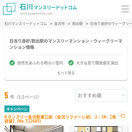
石川マンスリードットコム
金沢市
割出駅
日当り良好のウィークリ
日当り良好/割出駅のマンスリーマンション・ウィークリーマ
ンション情報
自然光あふれる明るい室内
大きな窓で開放感を演出
もっと見る
5
件（1/1ページ）
キャンペーン
Kマンスリー金沢駅東口前（金沢リファーレ前） 2・2K-【角
部屋】(No.712685)
お気
に入
り登