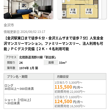
録
金沢市
情報更新日 2026/08/02 13:17
【金沢駅東口まで徒歩６分・金沢エムザまで徒歩７分】人気金金
沢マンスリーマンション。ファミリーマンスリー、法人利用も可
能♪ＰＣデスク完備【２Ｋ・４名利用可能
アクセス
北陸鉄道浅野川線「割出駅」
間取り
2K
面積
33m²
築年数
1974年 1月 築
プラン名・期間
月額目安
1日当たり 3,300円～
ロング
115,500
円/月～
30日以上～360日未満
初期費用他 22,000円～
1日当たり 3,600円～
ショート【7日以上】
124,500
円/月～
～30日未満
初期費用他 16,500円～