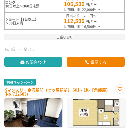
ロング
106,500
円/月～
30日以上～360日未満
初期費用他 22,000円～
1日当たり 3,200円～
ショート【7日以上】
112,500
円/月～
～30日未満
初期費用他 16,500円～
日当り良好
石川県
金沢市
お問合わせ
電話する
割引キャンペーン
Kマンスリー金沢駅前（七ッ屋駅前） 601・1K-【角部屋】
(No.712683)
お気
に入
り登
録