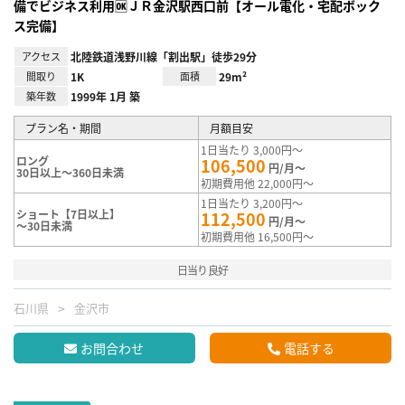
備でビジネス利用🆗ＪＲ金沢駅西口前【オール電化・宅配ボック
ス完備】
アクセス
北陸鉄道浅野川線「割出駅」徒歩29分
間取り
1K
面積
29m²
築年数
1999年 1月 築
プラン名・期間
月額目安
1日当たり 3,000円～
ロング
106,500
円/月～
30日以上～360日未満
初期費用他 22,000円～
1日当たり 3,200円～
ショート【7日以上】
112,500
円/月～
～30日未満
初期費用他 16,500円～
日当り良好
石川県
金沢市
お問合わせ
電話する