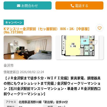
お問合わせ
電話する
キャンペーン
Kマンスリー金沢駅前（七ッ屋駅前） 806・1K-【中部屋】
(No.737380)
お気
に入
り登
録
金沢市
情報更新日 2026/08/02 12:24
【ＪＲ金沢駅まで徒歩５分・ＷＩＦＩ完備】家具家電、調理器具
の他にもウォシュレットまで完備♪金沢駅ウィークリーマンショ
ン【石川金沢駅前マンスリーマンション・単身用ＪＲ金沢駅西口
前ウィークリーマンション】
アクセス
北陸鉄道浅野川線「割出駅」徒歩29分
間取り
面積