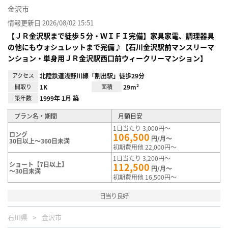
金沢市
情報更新日 2026/08/02 15:51
【ＪＲ金沢駅まで徒歩５分・ＷＩＦＩ完備】家具家電、調理器具
の他にもウォシュレットまで完備♪【石川金沢駅前マンスリーマ
ンション・単身用ＪＲ金沢駅西口前ウィークリーマンション】
アクセス
北陸鉄道浅野川線「割出駅」徒歩29分
間取り
1K
面積
29m²
築年数
1999年 1月 築
プラン名・期間
月額目安
1日当たり 3,000円～
ロング
106,500
円/月～
30日以上～360日未満
初期費用他 22,000円～
1日当たり 3,200円～
ショート【7日以上】
112,500
円/月～
～30日未満
初期費用他 16,500円～
日当り良好
石川県
金沢市