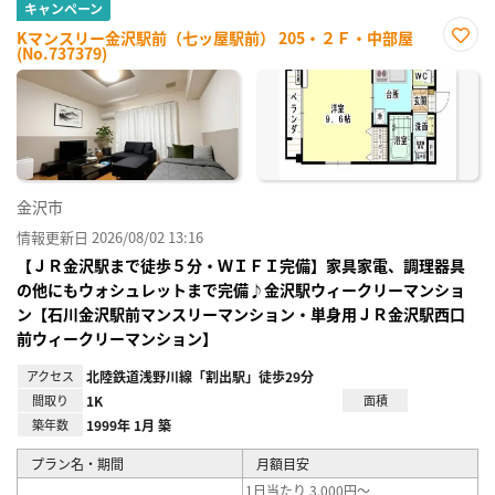
キャンペーン
Kマンスリー金沢駅前（七ッ屋駅前） 205・２Ｆ・中部屋
(No.737379)
お気
に入
り登
録
金沢市
情報更新日 2026/08/02 13:16
【ＪＲ金沢駅まで徒歩５分・ＷＩＦＩ完備】家具家電、調理器具
の他にもウォシュレットまで完備♪金沢駅ウィークリーマンショ
ン【石川金沢駅前マンスリーマンション・単身用ＪＲ金沢駅西口
前ウィークリーマンション】
アクセス
北陸鉄道浅野川線「割出駅」徒歩29分
間取り
1K
面積
築年数
1999年 1月 築
プラン名・期間
月額目安
1日当たり 3,000円～