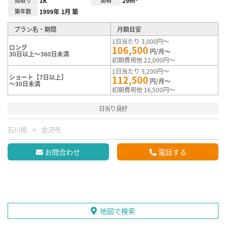
1K
29m²
築年数
1999年 1月 築
プラン名・期間
月額目安
1日当たり 3,000円～
ロング
106,500
円/月～
30日以上～360日未満
初期費用他 22,000円～
1日当たり 3,200円～
ショート【7日以上】
112,500
円/月～
～30日未満
初期費用他 16,500円～
日当り良好
石川県
金沢市
お問合わせ
電話する
地図で検索