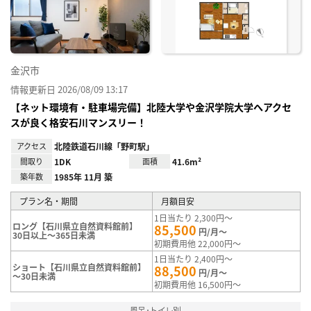
録
金沢市
情報更新日 2026/08/09 13:17
【ネット環境有・駐車場完備】北陸大学や金沢学院大学へアクセ
スが良く格安石川マンスリー！
アクセス
北陸鉄道石川線「野町駅」
間取り
1DK
面積
41.6m²
築年数
1985年 11月 築
プラン名・期間
月額目安
1日当たり 2,300円～
ロング【石川県立自然資料館前】
85,500
円/月～
30日以上～365日未満
初期費用他 22,000円～
1日当たり 2,400円～
ショート【石川県立自然資料館前】
88,500
円/月～
～30日未満
初期費用他 16,500円～
風呂･トイレ別