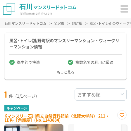
石川マンスリードットコム
金沢市
野町駅
風呂･トイレ別のウィーク
風呂･トイレ別/野町駅のマンスリーマンション・ウィークリ
ーマンション情報
衛生的で快適
複数名での利用に最適
もっと見る
1
件（1/1ページ）
キャンペーン
Kマンスリー石川県立自然資料館前（北陸大学前） 211・
1DK-【角部屋】(No.1143884)
お気
に入
り登