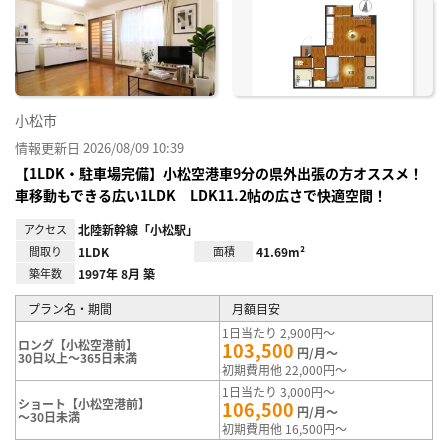
に入
り登
録
小松市
情報更新日 2026/08/09 10:39
【1LDK・駐車場完備】小松空港車9分の県外出張の方オススメ！
車移動もできる広い1LDK LDK11.2帖の広さで快適空間！
アクセス
北陸新幹線「小松駅」
間取り
1LDK
面積
41.69m²
築年数
1997年 8月 築
プラン名・期間
月額目安
1日当たり 2,900円～
ロング【小松空港前】
103,500
円/月～
30日以上～365日未満
初期費用他 22,000円～
1日当たり 3,000円～
ショート【小松空港前】
106,500
円/月～
～30日未満
初期費用他 16,500円～