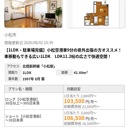
に入
り登
録
小松市
情報更新日 2026/08/02 10:39
【1LDK・駐車場完備】小松空港車9分の県外出張の方オススメ！
車移動もできる広い1LDK LDK11.2帖の広さで快適空間！
アクセス
北陸新幹線「小松駅」
間取り
1LDK
面積
41.69m²
築年数
1997年 8月 築
プラン名・期間
月額目安
1日当たり 2,900円～
ロング【小松空港前】
103,500
円/月～
30日以上～365日未満
初期費用他 22,000円～
1日当たり 3,000円～
ショート【小松空港前】
106,500
円/月～
～30日未満
初期費用他 16,500円～