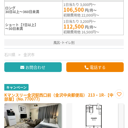
1日当たり 3,000円～
ロング
106,500
円/月～
30日以上～360日未満
初期費用他 22,000円～
1日当たり 3,200円～
ショート【7日以上】
112,500
円/月～
～30日未満
初期費用他 16,500円～
風呂･トイレ別
石川県
金沢市
お問合わせ
電話する
キャンペーン
Kマンスリー金沢駅西口前（金沢中央郵便局） 213・1R-【中
部屋】(No.770077)
お気
に入
り登
録