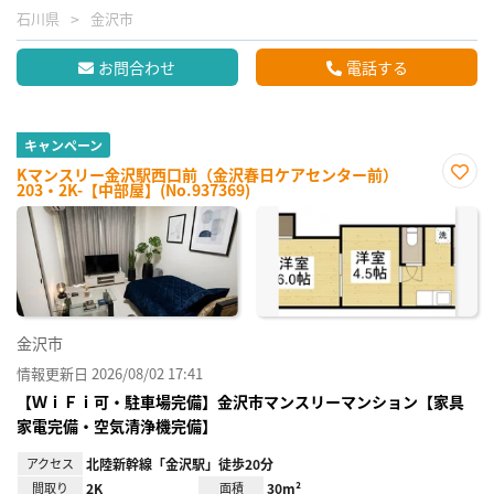
石川県
金沢市
お問合わせ
電話する
キャンペーン
Kマンスリー金沢駅西口前（金沢春日ケアセンター前）
203・2K-【中部屋】(No.937369)
お気
に入
り登
録
金沢市
情報更新日 2026/08/02 17:41
【ＷｉＦｉ可・駐車場完備】金沢市マンスリーマンション【家具
家電完備・空気清浄機完備】
アクセス
北陸新幹線「金沢駅」徒歩20分
間取り
2K
面積
30m²