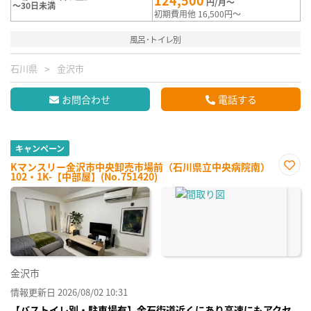
円/月～
～30日未満
初期費用他 16,500円～
風呂･トイレ別
石川県
金沢市
お問合わせ
電話する
キャンペーン
Kマンスリー金沢市中央卸売市場前（石川県立中央病院南）
102・1K-【中部屋】(No.751420)
お気
に入
り登
録
金沢市
情報更新日 2026/08/02 10:31
【バストイレ別・駐車場有】金石街道近くにあり高速にもアクセ