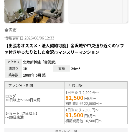
録
金沢市
情報更新日 2026/08/06 12:33
【出張者オススメ・法人契約可能】金沢城や中央通り近くのソフ
ァ付きゆったりとした金沢市マンスリーマンション
アクセス
北陸新幹線「金沢駅」
間取り
1K
面積
24m²
築年数
1989年 5月 築
プラン名・期間
月額目安
1日当たり 2,200円～
ロング
82,500
円/月～
30日以上～360日未満
初期費用他 22,000円～
1日当たり 2,500円～
ショート【7日以上】
91,500
円/月～
～30日未満
初期費用他 16,500円～
風呂･トイレ別