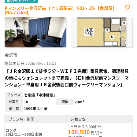
Kマンスリー金沢駅前（七ッ屋駅前） 601・1K-【角部屋】
(No.712683)
お気
に入
り登
録
金沢市
情報更新日 2026/08/02 15:51
【ＪＲ金沢駅まで徒歩５分・ＷＩＦＩ完備】家具家電、調理器具
の他にもウォシュレットまで完備♪【石川金沢駅前マンスリーマ
ンション・単身用ＪＲ金沢駅西口前ウィークリーマンション】
アクセス
七尾線「中津幡駅」
間取り
1K
面積
29m²
築年数
1999年 1月 築
プラン名・期間
月額目安
1日当たり 3,000円～
ロング
106,500
円/月～
30日以上～360日未満