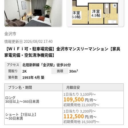
り登
録
金沢市
情報更新日 2026/08/02 17:40
【ＷｉＦｉ可・駐車場完備】金沢市マンスリーマンション【家具
家電完備・空気清浄機完備】
アクセス
北陸新幹線「金沢駅」徒歩20分
間取り
2K
面積
30m²
築年数
1993年 4月 築
プラン名・期間
月額目安
1日当たり 3,100円～
ロング
109,500
円/月～
30日以上～360日未満
初期費用他 22,000円～
1日当たり 3,200円～
ショート【7日以上】
112,500
円/月～
～30日未満
初期費用他 16,500円～