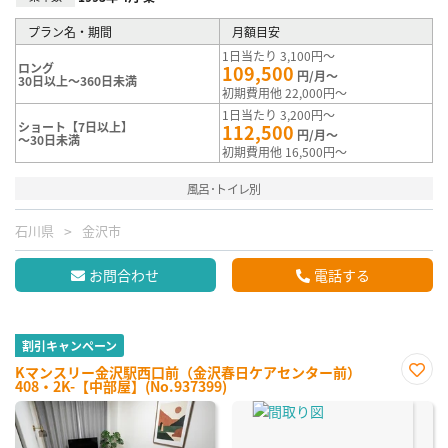
プラン名・期間
月額目安
1日当たり 3,100円～
ロング
109,500
円/月～
30日以上～360日未満
初期費用他 22,000円～
1日当たり 3,200円～
ショート【7日以上】
112,500
円/月～
～30日未満
初期費用他 16,500円～
風呂･トイレ別
石川県
金沢市
お問合わせ
電話する
割引キャンペーン
Kマンスリー金沢駅西口前（金沢春日ケアセンター前）
408・2K-【中部屋】(No.937399)
お気
に入
り登
録