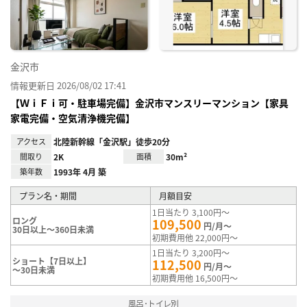
録
金沢市
情報更新日 2026/08/02 17:41
【ＷｉＦｉ可・駐車場完備】金沢市マンスリーマンション【家具
家電完備・空気清浄機完備】
アクセス
北陸新幹線「金沢駅」徒歩20分
間取り
2K
面積
30m²
築年数
1993年 4月 築
プラン名・期間
月額目安
1日当たり 3,100円～
ロング
109,500
円/月～
30日以上～360日未満
初期費用他 22,000円～
1日当たり 3,200円～
ショート【7日以上】
112,500
円/月～
～30日未満
初期費用他 16,500円～
風呂･トイレ別