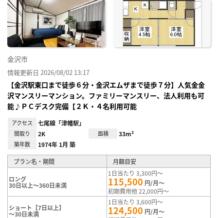
に入
り登
録
金沢市
情報更新日 2026/08/02 13:17
【金沢駅東口まで徒歩６分・金沢エムザまで徒歩７分】人気金金
沢マンスリーマンション。ファミリーマンスリー、法人利用も可
能♪ＰＣデスク完備【２Ｋ・４名利用可能
アクセス
七尾線「津幡駅」
間取り
2K
面積
33m²
築年数
1974年 1月 築
プラン名・期間
月額目安
1日当たり 3,300円～
ロング
115,500
円/月～
30日以上～360日未満
初期費用他 22,000円～
1日当たり 3,600円～
ショート【7日以上】
124,500
円/月～
～30日未満