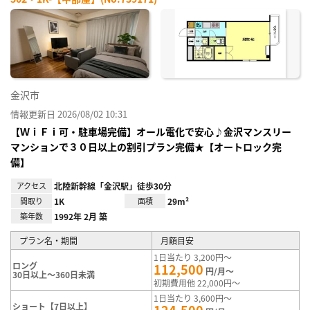
お気
に入
り登
録
金沢市
情報更新日 2026/08/02 10:31
【ＷｉＦｉ可・駐車場完備】オール電化で安心♪金沢マンスリー
マンションで３０日以上の割引プラン完備★【オートロック完
備】
アクセス
北陸新幹線「金沢駅」徒歩30分
間取り
1K
面積
29m²
築年数
1992年 2月 築
プラン名・期間
月額目安
1日当たり 3,200円～
ロング
112,500
円/月～
30日以上～360日未満
初期費用他 22,000円～
1日当たり 3,600円～
ショート【7日以上】
124,500