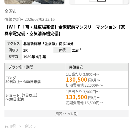
金沢市
情報更新日 2026/08/02 13:16
【ＷｉＦｉ可・駐車場完備】金沢駅前マンスリーマンション【家
具家電完備・空気清浄機完備】
アクセス
北陸新幹線「金沢駅」徒歩10分
間取り
1R
面積
21m²
築年数
1989年 4月 築
プラン名・期間
月額目安
1日当たり 3,800円～
ロング
130,500
円/月～
30日以上～360日未満
初期費用他 22,000円～
1日当たり 3,900円～
ショート【7日以上】
133,500
円/月～
～30日未満
初期費用他 16,500円～
風呂･トイレ別
石川県
金沢市