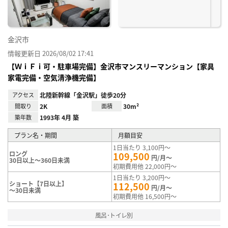
金沢市
情報更新日 2026/08/02 17:41
【ＷｉＦｉ可・駐車場完備】金沢市マンスリーマンション【家具
家電完備・空気清浄機完備】
アクセス
北陸新幹線「金沢駅」徒歩20分
間取り
2K
面積
30m²
築年数
1993年 4月 築
プラン名・期間
月額目安
1日当たり 3,100円～
ロング
109,500
円/月～
30日以上～360日未満
初期費用他 22,000円～
1日当たり 3,200円～
ショート【7日以上】
112,500
円/月～
～30日未満
初期費用他 16,500円～
風呂･トイレ別