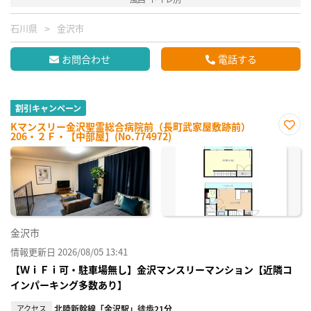
石川県
金沢市
お問合わせ
電話する
割引キャンペーン
Kマンスリー金沢聖霊総合病院前（長町武家屋敷跡前）
206・２Ｆ・【中部屋】(No.774972)
お気
に入
り登
録
金沢市
情報更新日 2026/08/05 13:41
【ＷｉＦｉ可・駐車場無し】金沢マンスリーマンション【近隣コ
インパーキング多数あり】
アクセス
北陸新幹線「金沢駅」徒歩21分