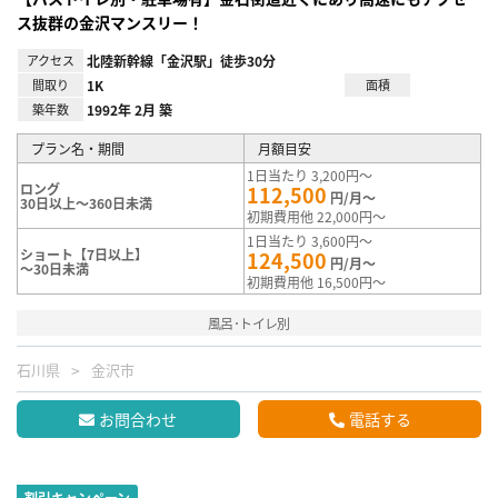
ス抜群の金沢マンスリー！
アクセス
北陸新幹線「金沢駅」徒歩30分
間取り
1K
面積
築年数
1992年 2月 築
プラン名・期間
月額目安
1日当たり 3,200円～
ロング
112,500
円/月～
30日以上～360日未満
初期費用他 22,000円～
1日当たり 3,600円～
ショート【7日以上】
124,500
円/月～
～30日未満
初期費用他 16,500円～
風呂･トイレ別
石川県
金沢市
お問合わせ
電話する
割引キャンペーン