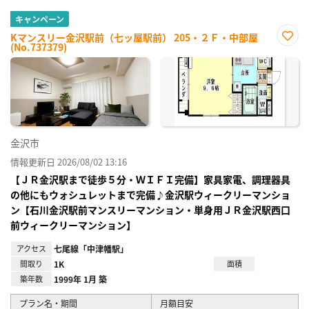
キャンペーン
Kマンスリー金沢駅前（七ッ屋駅前） 205・２Ｆ・中部屋
(No.737379)
お気
に入
り登
録
金沢市
情報更新日 2026/08/02 13:16
【ＪＲ金沢駅まで徒歩５分・ＷＩＦＩ完備】家具家電、調理器具
の他にもウォシュレットまで完備♪金沢駅ウィークリーマンショ
ン【石川金沢駅前マンスリーマンション・単身用ＪＲ金沢駅西口
前ウィークリーマンション】
アクセス
七尾線「中津幡駅」
間取り
1K
面積
築年数
1999年 1月 築
プラン名・期間
月額目安