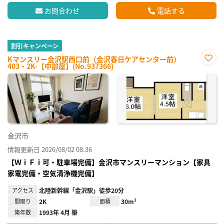
お問合わせ
電話する
割引キャンペーン
Kマンスリー金沢駅西口前（金沢春日ケアセンター前）
403・2K-【中部屋】(No.937366)
お気
に入
り登
録
金沢市
情報更新日 2026/08/02 08:36
【ＷｉＦｉ可・駐車場完備】金沢市マンスリーマンション【家具
家電完備・空気清浄機完備】
アクセス
北陸新幹線「金沢駅」徒歩20分
間取り
2K
面積
30m²
築年数
1993年 4月 築