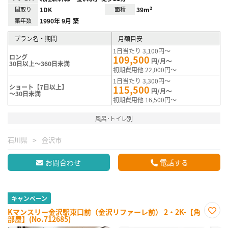
間取り
1DK
面積
39m²
築年数
1990年 9月 築
プラン名・期間
月額目安
1日当たり 3,100円～
ロング
109,500
円/月～
30日以上～360日未満
初期費用他 22,000円～
1日当たり 3,300円～
ショート【7日以上】
115,500
円/月～
～30日未満
初期費用他 16,500円～
風呂･トイレ別
石川県
金沢市
お問合わせ
電話する
キャンペーン
Kマンスリー金沢駅東口前（金沢リファーレ前） 2・2K-【角
部屋】(No.712685)
お気