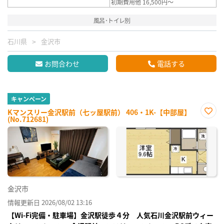
初期費用他 16,500円～
風呂･トイレ別
石川県
金沢市
お問合わせ
電話する
キャンペーン
Kマンスリー金沢駅前（七ッ屋駅前） 406・1K-【中部屋】
(No.712681)
お気
に入
り登
録
金沢市
情報更新日 2026/08/02 13:16
【Wi-Fi完備・駐車場】金沢駅徒歩４分 人気石川金沢駅前ウィー