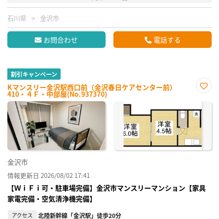
石川県
金沢市
お問合わせ
電話する
割引キャンペーン
Kマンスリー金沢駅西口前（金沢春日ケアセンター前）
410・４Ｆ・中部屋(No.937370)
お気
に入
り登
録
金沢市
情報更新日 2026/08/02 17:41
【ＷｉＦｉ可・駐車場完備】金沢市マンスリーマンション【家具
家電完備・空気清浄機完備】
アクセス
北陸新幹線「金沢駅」徒歩20分