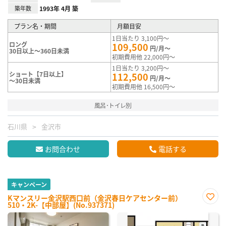
築年数
1993年 4月 築
プラン名・期間
月額目安
1日当たり 3,100円～
ロング
109,500
円/月～
30日以上～360日未満
初期費用他 22,000円～
1日当たり 3,200円～
ショート【7日以上】
112,500
円/月～
～30日未満
初期費用他 16,500円～
風呂･トイレ別
石川県
金沢市
お問合わせ
電話する
キャンペーン
Kマンスリー金沢駅西口前（金沢春日ケアセンター前）
510・2K-【中部屋】(No.937371)
お気
に入
り登