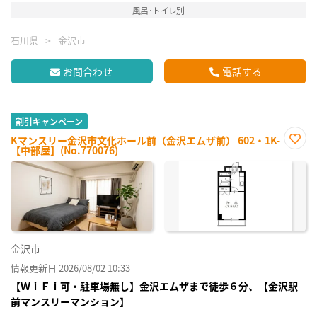
風呂･トイレ別
石川県
金沢市
お問合わせ
電話する
割引キャンペーン
Kマンスリー金沢市文化ホール前（金沢エムザ前） 602・1K-
【中部屋】(No.770076)
お気
に入
り登
録
金沢市
情報更新日 2026/08/02 10:33
【ＷｉＦｉ可・駐車場無し】金沢エムザまで徒歩６分、【金沢駅
前マンスリーマンション】