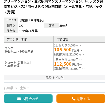
クリーマンション・金沢駅前マンスリーマンション。PCデスク完
備でビジネス利用🆗ＪＲ金沢駅西口前【オール電化・宅配ボック
ス完備】
アクセス
七尾線「中津幡駅」
間取り
1K
面積
29m²
築年数
1999年 1月 築
プラン名・期間
月額目安
1日当たり 3,000円～
ロング
106,500
円/月～
30日以上～360日未満
初期費用他 22,000円～
1日当たり 3,200円～
ショート【7日以上】
112,500
円/月～
～30日未満
初期費用他 16,500円～
風呂･トイレ別
石川県
金沢市
お問合わせ
電話する