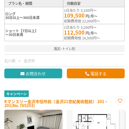
プラン名・期間
月額目安
1日当たり 3,100円～
ロング
109,500
円/月～
30日以上～360日未満
初期費用他 22,000円～
1日当たり 3,200円～
ショート【7日以上】
112,500
円/月～
～30日未満
初期費用他 16,500円～
風呂･トイレ別
石川県
金沢市
お問合わせ
電話する
キャンペーン
Kマンスリー金沢市役所前（金沢21世紀美術館前） 201・
201(No.765293)
お気
に入
り登
録