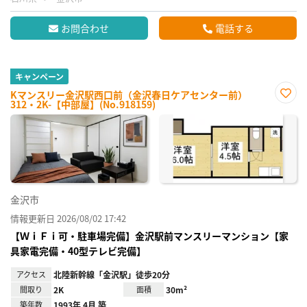
お問合わせ
電話する
キャンペーン
Kマンスリー金沢駅西口前（金沢春日ケアセンター前）
312・2K-【中部屋】(No.918159)
お気
に入
り登
録
金沢市
情報更新日 2026/08/02 17:42
【ＷｉＦｉ可・駐車場完備】金沢駅前マンスリーマンション【家
具家電完備・40型テレビ完備】
アクセス
北陸新幹線「金沢駅」徒歩20分
間取り
2K
面積
30m²
築年数
1993年 4月 築