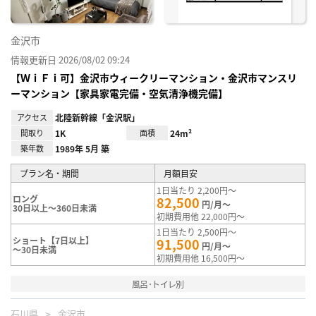
金沢市
情報更新日 2026/08/02 09:24
【ＷｉＦｉ可】金沢市ウィークリーマンション・金沢市マンスリ
ーマンション【家具家電完備・空気清浄機完備】
アクセス
北陸新幹線「金沢駅」
間取り
1K
面積
24m²
築年数
1989年 5月 築
プラン名・期間
月額目安
1日当たり 2,200円～
ロング
82,500
円/月～
30日以上～360日未満
初期費用他 22,000円～
1日当たり 2,500円～
ショート【7日以上】
91,500
円/月～
～30日未満
初期費用他 16,500円～
風呂･トイレ別
石川県
金沢市