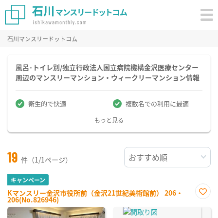
石川マンスリードットコム
風呂･トイレ別/独立行政法人国立病院機構金沢医療センター
周辺のマンスリーマンション・ウィークリーマンション情報
衛生的で快適
複数名での利用に最適
もっと見る
19
件（1/1ページ）
キャンペーン
Kマンスリー金沢市役所前（金沢21世紀美術館前） 206・
206(No.826946)
お気
に入
り登