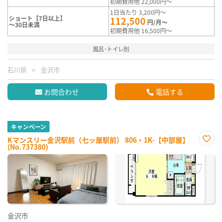
初期費用他 22,000円～
1日当たり 3,200円～
ショート【7日以上】
112,500
円/月～
～30日未満
初期費用他 16,500円～
風呂･トイレ別
石川県
金沢市
お問合わせ
電話する
キャンペーン
Kマンスリー金沢駅前（七ッ屋駅前） 806・1K-【中部屋】
(No.737380)
お気
に入
り登
録
金沢市