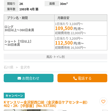
間取り
2K
面積
30m²
築年数
1993年 4月 築
プラン名・期間
月額目安
1日当たり 3,100円～
ロング
109,500
円/月～
30日以上～360日未満
初期費用他 22,000円～
1日当たり 3,200円～
ショート【7日以上】
112,500
円/月～
～30日未満
初期費用他 16,500円～
風呂･トイレ別
石川県
金沢市
お問合わせ
電話する
キャンペーン
Kマンスリー金沢駅西口前（金沢春日ケアセンター前）
402・2K-【中部屋】(No.937386)
お気
に入