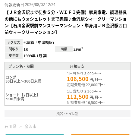
情報更新日 2026/08/02 12:24
【ＪＲ金沢駅まで徒歩５分・ＷＩＦＩ完備】家具家電、調理器具
の他にもウォシュレットまで完備♪金沢駅ウィークリーマンショ
ン【石川金沢駅前マンスリーマンション・単身用ＪＲ金沢駅西口
前ウィークリーマンション】
アクセス
七尾線「中津幡駅」
間取り
1K
面積
29m²
築年数
1999年 1月 築
プラン名・期間
月額目安
1日当たり 3,000円～
ロング
106,500
円/月～
30日以上～360日未満
初期費用他 22,000円～
1日当たり 3,200円～
ショート【7日以上】
112,500
円/月～
～30日未満
初期費用他 16,500円～
風呂･トイレ別
石川県
金沢市