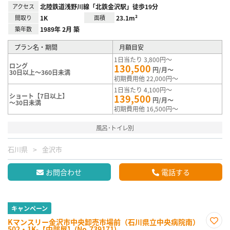
アクセス
北陸鉄道浅野川線「北鉄金沢駅」徒歩19分
間取り
1K
面積
23.1m²
築年数
1989年 2月 築
プラン名・期間
月額目安
1日当たり 3,800円～
ロング
130,500
円/月～
30日以上～360日未満
初期費用他 22,000円～
1日当たり 4,100円～
ショート【7日以上】
139,500
円/月～
～30日未満
初期費用他 16,500円～
風呂･トイレ別
石川県
金沢市
お問合わせ
電話する
キャンペーン
Kマンスリー金沢市中央卸売市場前（石川県立中央病院南）
502・1K-【中部屋】(No.739171)