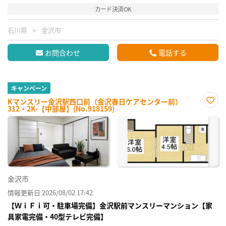
カード決済OK
石川県
金沢市
お問合わせ
電話する
キャンペーン
Kマンスリー金沢駅西口前（金沢春日ケアセンター前）
312・2K-【中部屋】(No.918159)
お気
に入
り登
録
金沢市
情報更新日 2026/08/02 17:42
【ＷｉＦｉ可・駐車場完備】金沢駅前マンスリーマンション【家
具家電完備・40型テレビ完備】