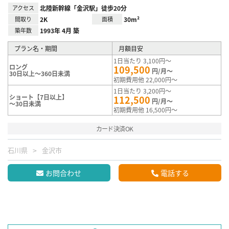
アクセス
北陸新幹線「金沢駅」徒歩20分
間取り
2K
面積
30m²
築年数
1993年 4月 築
プラン名・期間
月額目安
1日当たり 3,100円～
ロング
109,500
円/月～
30日以上～360日未満
初期費用他 22,000円～
1日当たり 3,200円～
ショート【7日以上】
112,500
円/月～
～30日未満
初期費用他 16,500円～
カード決済OK
石川県
金沢市
お問合わせ
電話する