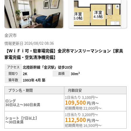
に入
り登
録
金沢市
情報更新日 2026/08/02 08:36
【ＷｉＦｉ可・駐車場完備】金沢市マンスリーマンション【家具
家電完備・空気清浄機完備】
アクセス
北陸新幹線「金沢駅」徒歩20分
間取り
2K
面積
30m²
築年数
1993年 4月 築
プラン名・期間
月額目安
1日当たり 3,100円～
ロング
109,500
円/月～
30日以上～360日未満
初期費用他 22,000円～
1日当たり 3,200円～
ショート【7日以上】
112,500
円/月～
～30日未満
初期費用他 16,500円～