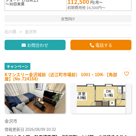
112,500
円/月～
～30日未満
初期費用他 16,500円～
女性向け
石川県
金沢市
お問合わせ
電話する
キャンペーン
Kマンスリー金沢城前（近江町市場前） 1001・1DK-【角部
屋】(No.724168)
お気
に入
り登
録
金沢市
情報更新日 2026/08/09 10:32