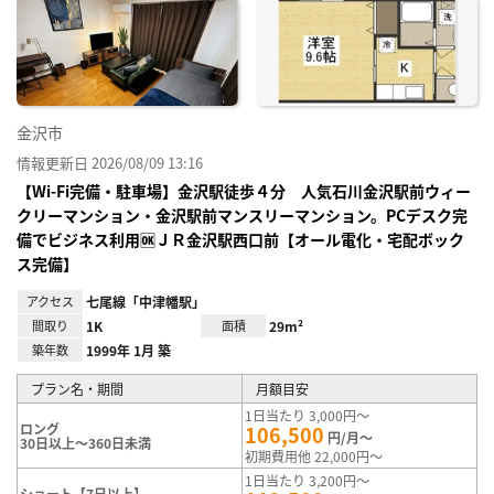
に入
り登
録
金沢市
情報更新日 2026/08/09 13:16
【Wi-Fi完備・駐車場】金沢駅徒歩４分 人気石川金沢駅前ウィー
クリーマンション・金沢駅前マンスリーマンション。PCデスク完
備でビジネス利用🆗ＪＲ金沢駅西口前【オール電化・宅配ボック
ス完備】
アクセス
七尾線「中津幡駅」
間取り
1K
面積
29m²
築年数
1999年 1月 築
プラン名・期間
月額目安
1日当たり 3,000円～
ロング
106,500
円/月～
30日以上～360日未満
初期費用他 22,000円～
1日当たり 3,200円～
ショート【7日以上】