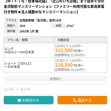
【ＷｉＦｉ可・駐車場完備】「近江町いちば館」まで徒歩６分の
金沢駅前マンスリーマンション【ファミリー利用可能な家具家電
付き物件★法人複数🆗なマンスリーマンション】
アクセス
北陸新幹線「金沢駅」徒歩19分
間取り
1DK
面積
27m²
築年数
1992年 1月 築
プラン名・期間
月額目安
1日当たり 3,200円～
ロング
112,500
円/月～
30日以上～360日未満
初期費用他 22,000円～
1日当たり 3,400円～
ショート【7日以上】
118,500
円/月～
～30日未満
初期費用他 16,500円～
女性向け
石川県
金沢市
お問合わせ
電話する