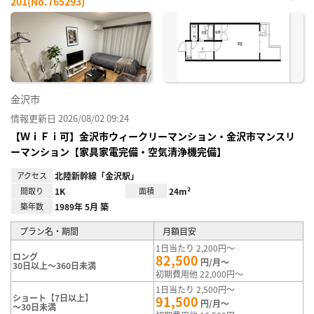
201(No.765293)
お気
に入
り登
録
金沢市
情報更新日 2026/08/02 09:24
【ＷｉＦｉ可】金沢市ウィークリーマンション・金沢市マンスリ
ーマンション【家具家電完備・空気清浄機完備】
アクセス
北陸新幹線「金沢駅」
間取り
1K
面積
24m²
築年数
1989年 5月 築
プラン名・期間
月額目安
1日当たり 2,200円～
ロング
82,500
円/月～
30日以上～360日未満
初期費用他 22,000円～
1日当たり 2,500円～
ショート【7日以上】
91,500
円/月～
～30日未満