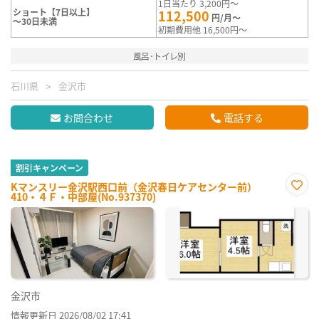
1日当たり 3,200円～
ショート【7日以上】
112,500
円/月～
～30日未満
初期費用他 16,500円～
風呂･トイレ別
石川県
金沢市
お問合わせ
電話する
割引キャンペーン
Kマンスリー金沢駅西口前（金沢春日ケアセンター前）
410・４Ｆ・中部屋(No.937370)
お気
に入
り登
録
金沢市
情報更新日 2026/08/02 17:41