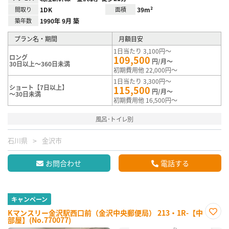
間取り
1DK
面積
39m²
築年数
1990年 9月 築
プラン名・期間
月額目安
1日当たり 3,100円～
ロング
109,500
円/月～
30日以上～360日未満
初期費用他 22,000円～
1日当たり 3,300円～
ショート【7日以上】
115,500
円/月～
～30日未満
初期費用他 16,500円～
風呂･トイレ別
石川県
金沢市
お問合わせ
電話する
キャンペーン
Kマンスリー金沢駅西口前（金沢中央郵便局） 213・1R-【中
部屋】(No.770077)
お気