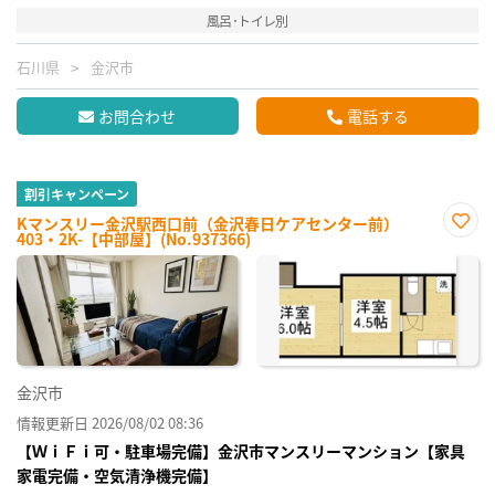
風呂･トイレ別
石川県
金沢市
お問合わせ
電話する
割引キャンペーン
Kマンスリー金沢駅西口前（金沢春日ケアセンター前）
403・2K-【中部屋】(No.937366)
お気
に入
り登
録
金沢市
情報更新日 2026/08/02 08:36
【ＷｉＦｉ可・駐車場完備】金沢市マンスリーマンション【家具
家電完備・空気清浄機完備】