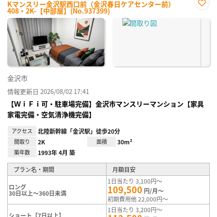
Kマンスリー金沢駅西口前（金沢春日ケアセンター前）
408・2K-【中部屋】(No.937399)
お気
に入
り登
録
金沢市
情報更新日 2026/08/02 17:41
【ＷｉＦｉ可・駐車場完備】金沢市マンスリーマンション【家具
家電完備・空気清浄機完備】
アクセス
北陸新幹線「金沢駅」徒歩20分
間取り
2K
面積
30m²
築年数
1993年 4月 築
プラン名・期間
月額目安
1日当たり 3,100円～
ロング
109,500
円/月～
30日以上～360日未満
初期費用他 22,000円～
1日当たり 3,200円～
ショート【7日以上】