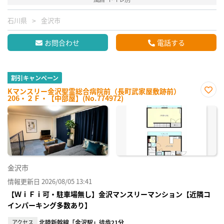
石川県
金沢市
お問合わせ
電話する
割引キャンペーン
Kマンスリー金沢聖霊総合病院前（長町武家屋敷跡前）
206・２Ｆ・【中部屋】(No.774972)
お気
に入
り登
録
金沢市
情報更新日 2026/08/05 13:41
【ＷｉＦｉ可・駐車場無し】金沢マンスリーマンション【近隣コ
インパーキング多数あり】
アクセス
北陸新幹線「金沢駅」徒歩21分