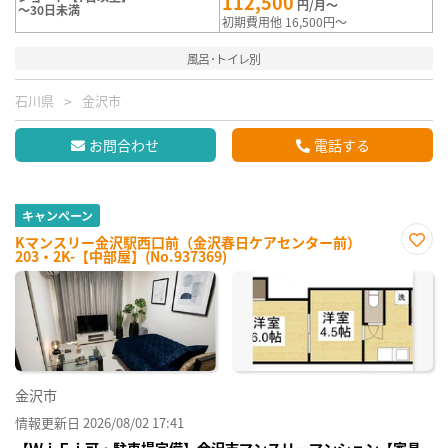
112,500
円/月～
～30日未満
初期費用他 16,500円～
風呂･トイレ別
石川県
金沢市
お問合わせ
電話する
キャンペーン
Kマンスリー金沢駅西口前（金沢春日ケアセンター前）
203・2K-【中部屋】(No.937369)
お気
に入
り登
録
金沢市
情報更新日 2026/08/02 17:41
【ＷｉＦｉ可・駐車場完備】金沢市マンスリーマンション【家具