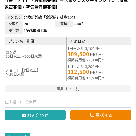
家電完備・空気清浄機完備】
アクセス
北陸新幹線「金沢駅」徒歩20分
間取り
2K
面積
30m²
築年数
1993年 4月 築
プラン名・期間
月額目安
1日当たり 3,100円～
ロング
109,500
円/月～
30日以上～360日未満
初期費用他 22,000円～
1日当たり 3,200円～
ショート【7日以上】
112,500
円/月～
～30日未満
初期費用他 16,500円～
風呂･トイレ別
石川県
金沢市
お問合わせ
電話する