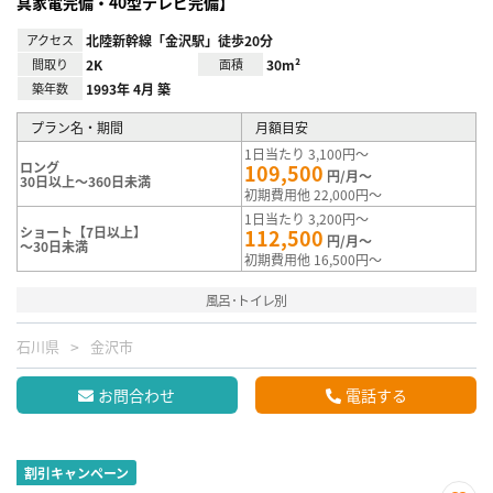
具家電完備・40型テレビ完備】
アクセス
北陸新幹線「金沢駅」徒歩20分
間取り
2K
面積
30m²
築年数
1993年 4月 築
プラン名・期間
月額目安
1日当たり 3,100円～
ロング
109,500
円/月～
30日以上～360日未満
初期費用他 22,000円～
1日当たり 3,200円～
ショート【7日以上】
112,500
円/月～
～30日未満
初期費用他 16,500円～
風呂･トイレ別
石川県
金沢市
お問合わせ
電話する
割引キャンペーン