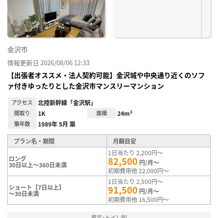
録
金沢市
情報更新日 2026/08/06 12:33
【出張者オススメ・法人契約可能】金沢城や中央通り近くのソフ
ァ付きゆったりとした金沢市マンスリーマンション
アクセス
北陸新幹線「金沢駅」
間取り
1K
面積
24m²
築年数
1989年 5月 築
プラン名・期間
月額目安
1日当たり 2,200円～
ロング
82,500
円/月～
30日以上～360日未満
初期費用他 22,000円～
1日当たり 2,500円～
ショート【7日以上】
91,500
円/月～
～30日未満
初期費用他 16,500円～
風呂･トイレ別