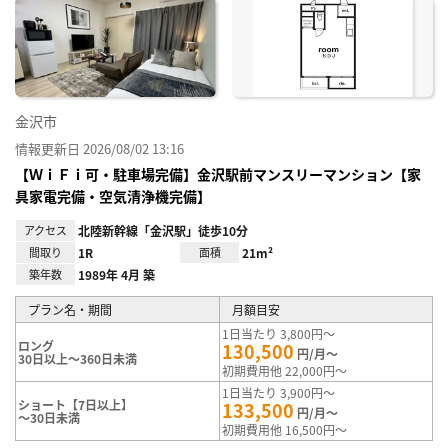
に入
り登
録
金沢市
情報更新日 2026/08/02 13:16
【ＷｉＦｉ可・駐車場完備】金沢駅前マンスリーマンション【家
具家電完備・空気清浄機完備】
アクセス
北陸新幹線「金沢駅」徒歩10分
間取り
1R
面積
21m²
築年数
1989年 4月 築
プラン名・期間
月額目安
1日当たり 3,800円～
ロング
130,500
円/月～
30日以上～360日未満
初期費用他 22,000円～
1日当たり 3,900円～
ショート【7日以上】
133,500
円/月～
～30日未満
初期費用他 16,500円～