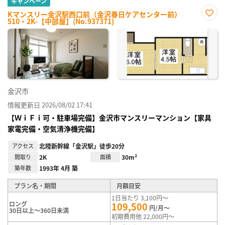
キャンペーン
Kマンスリー金沢駅西口前（金沢春日ケアセンター前）
510・2K-【中部屋】(No.937371)
お気
に入
り登
録
金沢市
情報更新日 2026/08/02 17:41
【ＷｉＦｉ可・駐車場完備】金沢市マンスリーマンション【家具
家電完備・空気清浄機完備】
アクセス
北陸新幹線「金沢駅」徒歩20分
間取り
2K
面積
30m²
築年数
1993年 4月 築
プラン名・期間
月額目安
1日当たり 3,100円～
ロング
109,500
円/月～
30日以上～360日未満
初期費用他 22,000円～