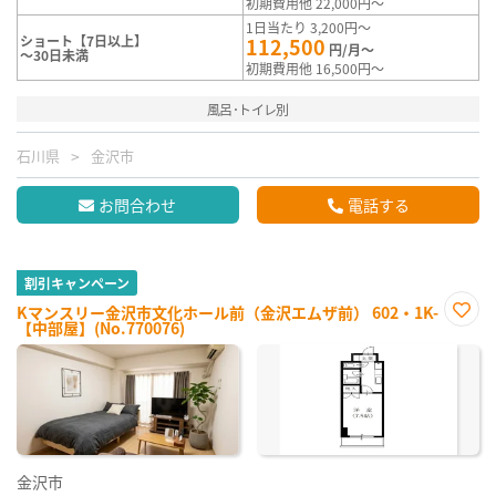
初期費用他 22,000円～
1日当たり 3,200円～
ショート【7日以上】
112,500
円/月～
～30日未満
初期費用他 16,500円～
風呂･トイレ別
石川県
金沢市
お問合わせ
電話する
割引キャンペーン
Kマンスリー金沢市文化ホール前（金沢エムザ前） 602・1K-
【中部屋】(No.770076)
お気
に入
り登
録
金沢市