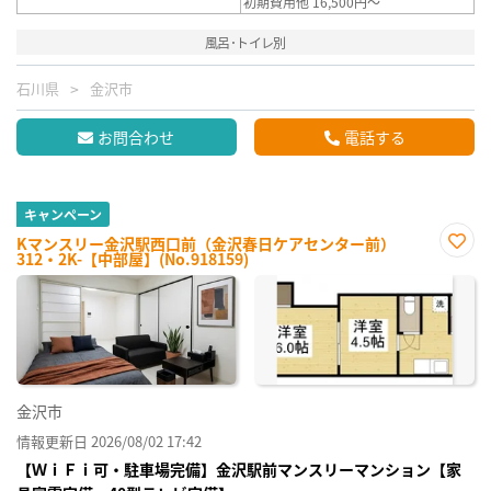
初期費用他 16,500円～
風呂･トイレ別
石川県
金沢市
お問合わせ
電話する
キャンペーン
Kマンスリー金沢駅西口前（金沢春日ケアセンター前）
312・2K-【中部屋】(No.918159)
お気
に入
り登
録
金沢市
情報更新日 2026/08/02 17:42
【ＷｉＦｉ可・駐車場完備】金沢駅前マンスリーマンション【家