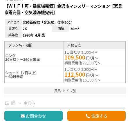
【ＷｉＦｉ可・駐車場完備】金沢市マンスリーマンション【家具
家電完備・空気清浄機完備】
アクセス
北陸新幹線「金沢駅」徒歩20分
間取り
2K
面積
30m²
築年数
1993年 4月 築
プラン名・期間
月額目安
1日当たり 3,100円～
ロング
109,500
円/月～
30日以上～360日未満
初期費用他 22,000円～
1日当たり 3,200円～
ショート【7日以上】
112,500
円/月～
～30日未満
初期費用他 16,500円～
風呂･トイレ別
石川県
金沢市
お問合わせ
電話する