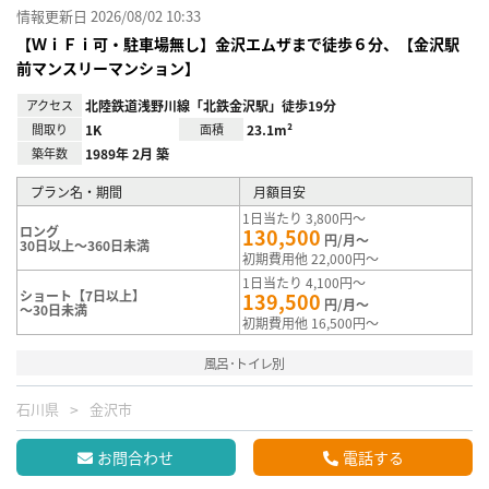
情報更新日 2026/08/02 10:33
【ＷｉＦｉ可・駐車場無し】金沢エムザまで徒歩６分、【金沢駅
前マンスリーマンション】
アクセス
北陸鉄道浅野川線「北鉄金沢駅」徒歩19分
間取り
1K
面積
23.1m²
築年数
1989年 2月 築
プラン名・期間
月額目安
1日当たり 3,800円～
ロング
130,500
円/月～
30日以上～360日未満
初期費用他 22,000円～
1日当たり 4,100円～
ショート【7日以上】
139,500
円/月～
～30日未満
初期費用他 16,500円～
風呂･トイレ別
石川県
金沢市
お問合わせ
電話する