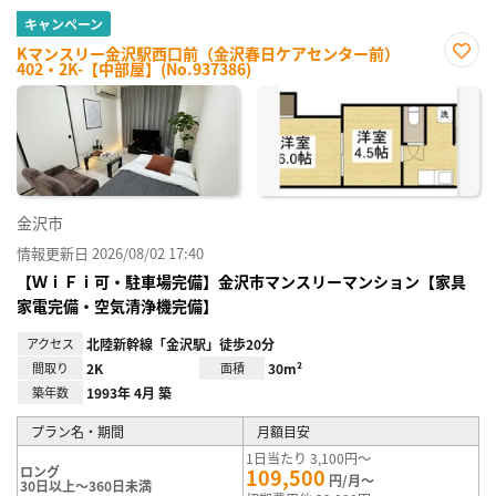
キャンペーン
Kマンスリー金沢駅西口前（金沢春日ケアセンター前）
402・2K-【中部屋】(No.937386)
お気
に入
り登
録
金沢市
情報更新日 2026/08/02 17:40
【ＷｉＦｉ可・駐車場完備】金沢市マンスリーマンション【家具
家電完備・空気清浄機完備】
アクセス
北陸新幹線「金沢駅」徒歩20分
間取り
2K
面積
30m²
築年数
1993年 4月 築
プラン名・期間
月額目安
1日当たり 3,100円～
ロング
109,500
円/月～
30日以上～360日未満