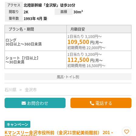
アクセス
北陸新幹線「金沢駅」徒歩20分
間取り
2K
面積
30m²
築年数
1993年 4月 築
プラン名・期間
月額目安
1日当たり 3,100円～
ロング
109,500
円/月～
30日以上～360日未満
初期費用他 22,000円～
1日当たり 3,200円～
ショート【7日以上】
112,500
円/月～
～30日未満
初期費用他 16,500円～
風呂･トイレ別
石川県
金沢市
お問合わせ
電話する
キャンペーン
Kマンスリー金沢市役所前（金沢21世紀美術館前） 201・