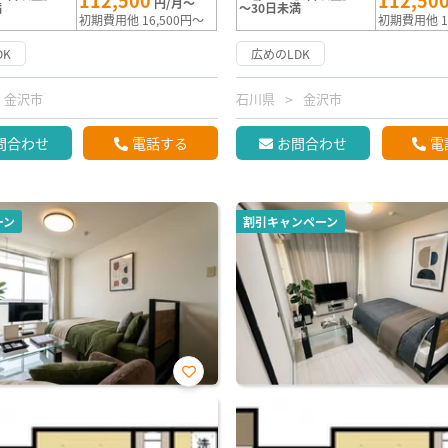
112,500
112,50
円/月～
満
～30日未満
初期費用他 16,500円～
初期費用他 1
DK
広めのLDK
金沢市
石川県
金沢市
問合わせ
電話する
お問合わせ
電
ーン
割引キャンペーン
お気
に入
り登
録