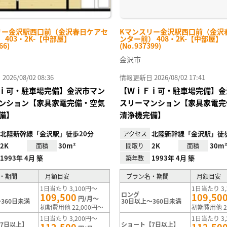
リー金沢駅西口前（金沢春日ケアセ
Kマンスリー金沢駅西口前（金沢
 403・2K-【中部屋】
ンター前） 408・2K-【中部屋】
66)
(No.937399)
金沢市
26/08/02 08:36
情報更新日 2026/08/02 17:41
ｉ可・駐車場完備】金沢市マン
【ＷｉＦｉ可・駐車場完備】金
ンション【家具家電完備・空気
スリーマンション【家具家電完
備】
清浄機完備】
北陸新幹線「金沢駅」徒歩20分
北陸新幹線「金沢駅」徒歩
アクセス
2K
30m²
2K
30m
面積
間取り
面積
1993年 4月 築
1993年 4月 築
築年数
・期間
月額目安
プラン名・期間
月額目安
1日当たり 3,100円～
1日当たり 3,
ロング
109,500
109,50
円/月～
360日未満
30日以上～360日未満
初期費用他 22,000円～
初期費用他 2
1日当たり 3,200円～
1日当たり 3,
7日以上】
ショート【7日以上】