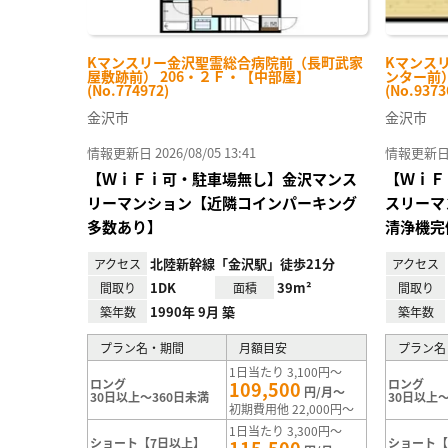
Kマンスリー金沢聖霊総合病院前（長町武家
Kマンス
屋敷跡前） 206・２Ｆ・【中部屋】
ンター前）
(No.774972)
(No.9373
金沢市
金沢市
情報更新日 2026/08/05 13:41
情報更新日 20
【ＷｉＦｉ可・駐車場無し】金沢マンス
【ＷｉＦ
リーマンション【近隣コインパーキング
スリーマ
多数あり】
清浄機完
北陸新幹線「金沢駅」徒歩21分
アクセス
アクセス
1DK
39m²
間取り
面積
間取り
1990年 9月 築
築年数
築年数
プラン名・期間
月額目安
プラン名
1日当たり 3,100円～
ロング
ロング
109,500
円/月～
30日以上～360日未満
30日以上～
初期費用他 22,000円～
1日当たり 3,300円～
ショート【7日以上】
ショート【