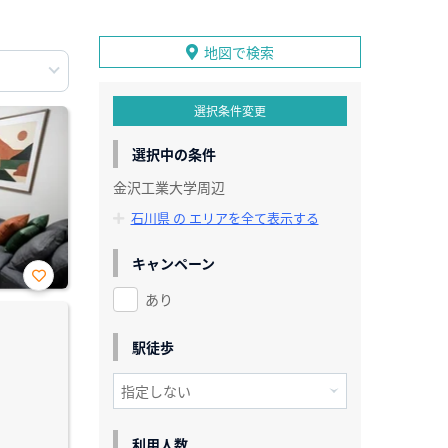
地図で検索
選択条件変更
選択中の条件
金沢工業大学周辺
石川県 の エリアを全て表示する
キャンペーン
あり
お気
に入
り登
録
駅徒歩
利用人数