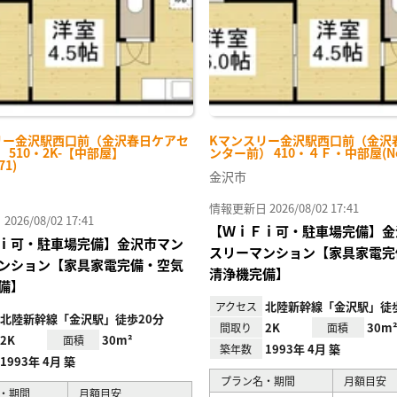
リー金沢駅西口前（金沢春日ケアセ
Kマンスリー金沢駅西口前（金沢
 510・2K-【中部屋】
ンター前） 410・４Ｆ・中部屋(No.
71)
金沢市
情報更新日 2026/08/02 17:41
26/08/02 17:41
【ＷｉＦｉ可・駐車場完備】金
ｉ可・駐車場完備】金沢市マン
スリーマンション【家具家電完
ンション【家具家電完備・空気
清浄機完備】
備】
北陸新幹線「金沢駅」徒歩
アクセス
北陸新幹線「金沢駅」徒歩20分
2K
30m
間取り
面積
2K
30m²
面積
1993年 4月 築
築年数
1993年 4月 築
プラン名・期間
月額目安
・期間
月額目安