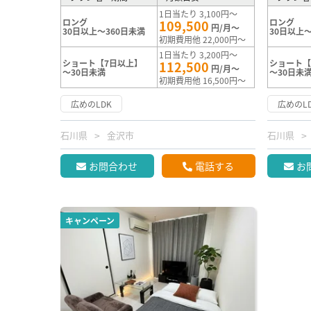
1日当たり 3,100円～
ロング
ロング
109,500
円/月～
30日以上～360日未満
30日以上～
初期費用他 22,000円～
1日当たり 3,200円～
ショート【7日以上】
ショート【
112,500
円/月～
～30日未満
～30日未
初期費用他 16,500円～
広めのLDK
広めのL
石川県
金沢市
石川県
お問合わせ
電話する
お
キャンペーン