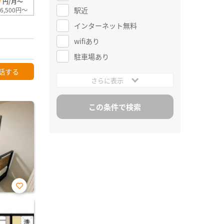
0
円/月～
駅近
6,500円～
インターネット無料
wifiあり
駐車場あり
話する
さらに表示
お気
に入
り登
録