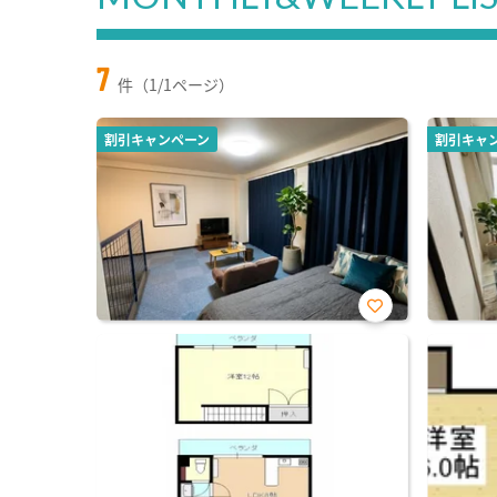
7
件（1/1ページ）
割引キャンペーン
割引キャ
お気
に入
り登
録