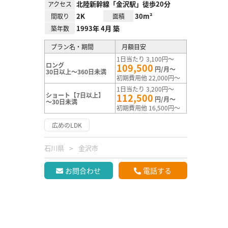
北陸新幹線「金沢駅」徒歩20分
アクセス
2K
30m²
間取り
面積
1993年 4月 築
築年数
プラン名・期間
月額目安
1日当たり 3,100円～
ロング
109,500
円/月～
30日以上～360日未満
初期費用他 22,000円～
1日当たり 3,200円～
ショート【7日以上】
112,500
円/月～
～30日未満
初期費用他 16,500円～
広めのLDK
石川県
金沢市
お問合わせ
電話する