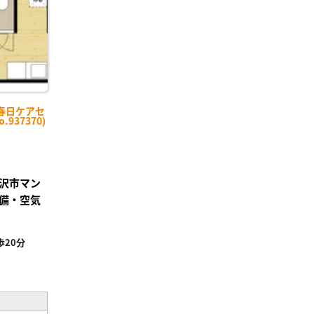
春日ケアセ
937370)
沢市マン
備・空気
20分
²