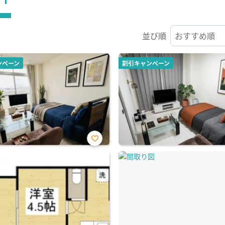
並び順
ンペーン
割引キャンペーン
お気
に入
り登
録