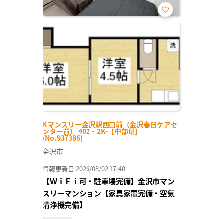
お気
に入
り登
録
Kマンスリー金沢駅西口前（金沢春日ケアセ
ンター前） 402・2K-【中部屋】
(No.937386)
金沢市
情報更新日 2026/08/02 17:40
【ＷｉＦｉ可・駐車場完備】金沢市マン
スリーマンション【家具家電完備・空気
清浄機完備】