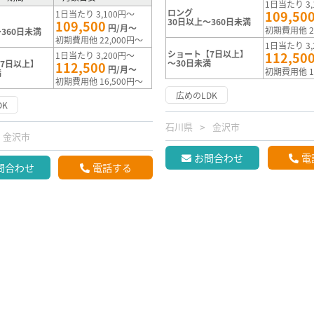
1日当たり 3,
ロング
109,50
1日当たり 3,100円～
30日以上～360日未満
109,500
円/月～
初期費用他 2
360日未満
初期費用他 22,000円～
1日当たり 3,
ショート【7日以上】
112,50
1日当たり 3,200円～
～30日未満
7日以上】
112,500
円/月～
初期費用他 1
満
初期費用他 16,500円～
広めのLDK
DK
石川県
金沢市
金沢市
お問合わせ
電
問合わせ
電話する