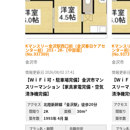
Kマンスリー金沢駅西口前（金沢春日ケアセ
Kマンス
ンター前） 203・2K-【中部屋】
ンター前）
(No.937369)
(No.9373
金沢市
金沢市
情報更新日 2026/08/02 17:41
情報更新日 20
【ＷｉＦｉ可・駐車場完備】金沢市マン
【ＷｉＦ
スリーマンション【家具家電完備・空気
スリーマ
清浄機完備】
清浄機完
北陸新幹線「金沢駅」徒歩20分
アクセス
アクセス
2K
30m²
間取り
面積
間取り
1993年 4月 築
築年数
築年数
プラン名・期間
月額目安
プラン名