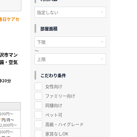
春日ケアセ
部屋面積
～
沢市マン
備・空気
こだわり条件
20分
女性向け
²
ファミリー向け
同棲向け
100円～
ペット可
0
円/月～
高級・ハイグレード
2,000円～
200円～
家具なしOK