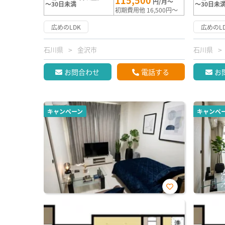
115,500
円/月～
～30日未満
～30日未
初期費用他 16,500円～
広めのLDK
広めのL
石川県
金沢市
石川県
お問合わせ
電話する
お
キャンペーン
キャンペ
お気
に入
り登
録