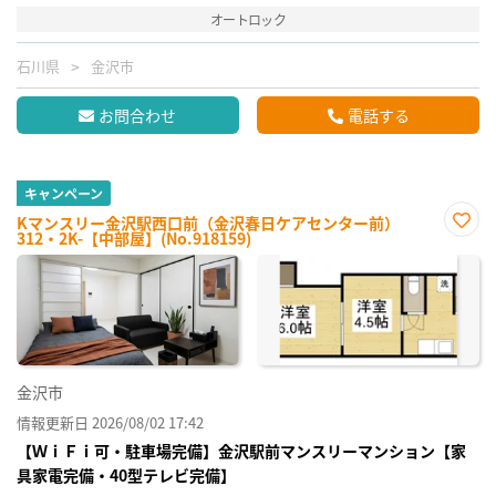
オートロック
石川県
金沢市
お問合わせ
電話する
キャンペーン
Kマンスリー金沢駅西口前（金沢春日ケアセンター前）
312・2K-【中部屋】(No.918159)
お気
に入
り登
録
金沢市
情報更新日 2026/08/02 17:42
【ＷｉＦｉ可・駐車場完備】金沢駅前マンスリーマンション【家
具家電完備・40型テレビ完備】