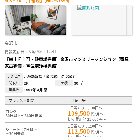
408・2K-【中部屋】(No.937399)
お気
に入
り登
録
金沢市
情報更新日 2026/08/02 17:41
【ＷｉＦｉ可・駐車場完備】金沢市マンスリーマンション【家具
家電完備・空気清浄機完備】
アクセス
北陸新幹線「金沢駅」徒歩20分
間取り
2K
面積
30m²
築年数
1993年 4月 築
プラン名・期間
月額目安
1日当たり 3,100円～
ロング
109,500
円/月～
30日以上～360日未満
初期費用他 22,000円～
1日当たり 3,200円～
ショート【7日以上】
112,500
円/月～
～30日未満