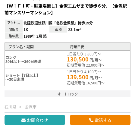
【ＷｉＦｉ可・駐車場無し】金沢エムザまで徒歩６分、【金沢駅
前マンスリーマンション】
アクセス
北陸鉄道浅野川線「北鉄金沢駅」徒歩19分
間取り
1K
面積
23.1m²
築年数
1989年 2月 築
プラン名・期間
月額目安
1日当たり 3,800円～
ロング
130,500
円/月～
30日以上～360日未満
初期費用他 22,000円～
1日当たり 4,100円～
ショート【7日以上】
139,500
円/月～
～30日未満
初期費用他 16,500円～
オートロック
石川県
金沢市
お問合わせ
電話する