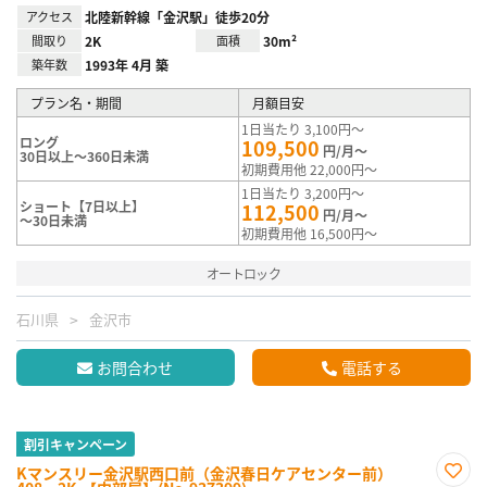
アクセス
北陸新幹線「金沢駅」徒歩20分
間取り
2K
面積
30m²
築年数
1993年 4月 築
プラン名・期間
月額目安
1日当たり 3,100円～
ロング
109,500
円/月～
30日以上～360日未満
初期費用他 22,000円～
1日当たり 3,200円～
ショート【7日以上】
112,500
円/月～
～30日未満
初期費用他 16,500円～
オートロック
石川県
金沢市
お問合わせ
電話する
割引キャンペーン
Kマンスリー金沢駅西口前（金沢春日ケアセンター前）