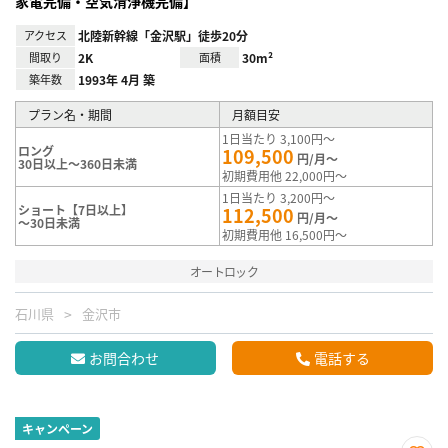
家電完備・空気清浄機完備】
アクセス
北陸新幹線「金沢駅」徒歩20分
間取り
2K
面積
30m²
築年数
1993年 4月 築
プラン名・期間
月額目安
1日当たり 3,100円～
ロング
109,500
円/月～
30日以上～360日未満
初期費用他 22,000円～
1日当たり 3,200円～
ショート【7日以上】
112,500
円/月～
～30日未満
初期費用他 16,500円～
オートロック
石川県
金沢市
お問合わせ
電話する
キャンペーン