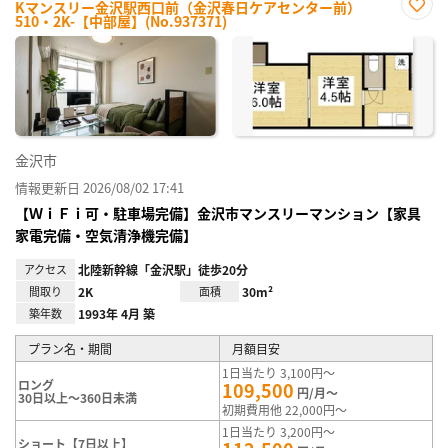
Kマンスリー金沢駅西口前（金沢春日ケアセンター前）
510・2K-【中部屋】(No.937371)
お気
に入
り登
録
金沢市
情報更新日 2026/08/02 17:41
【ＷｉＦｉ可・駐車場完備】金沢市マンスリーマンション【家具
家電完備・空気清浄機完備】
アクセス
北陸新幹線「金沢駅」徒歩20分
間取り
2K
面積
30m²
築年数
1993年 4月 築
プラン名・期間
月額目安
1日当たり 3,100円～
ロング
109,500
円/月～
30日以上～360日未満
初期費用他 22,000円～
1日当たり 3,200円～
ショート【7日以上】