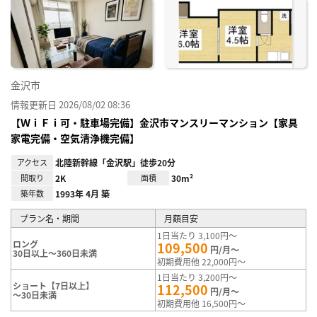
に入
り登
録
金沢市
情報更新日 2026/08/02 08:36
【ＷｉＦｉ可・駐車場完備】金沢市マンスリーマンション【家具
家電完備・空気清浄機完備】
アクセス
北陸新幹線「金沢駅」徒歩20分
間取り
2K
面積
30m²
築年数
1993年 4月 築
プラン名・期間
月額目安
1日当たり 3,100円～
ロング
109,500
円/月～
30日以上～360日未満
初期費用他 22,000円～
1日当たり 3,200円～
ショート【7日以上】
112,500
円/月～
～30日未満
初期費用他 16,500円～