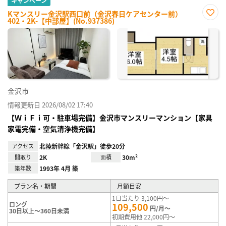
キャンペーン
Kマンスリー金沢駅西口前（金沢春日ケアセンター前）
402・2K-【中部屋】(No.937386)
お気
に入
り登
録
金沢市
情報更新日 2026/08/02 17:40
【ＷｉＦｉ可・駐車場完備】金沢市マンスリーマンション【家具
家電完備・空気清浄機完備】
アクセス
北陸新幹線「金沢駅」徒歩20分
間取り
2K
面積
30m²
築年数
1993年 4月 築
プラン名・期間
月額目安
1日当たり 3,100円～
ロング
109,500
円/月～
30日以上～360日未満
初期費用他 22,000円～