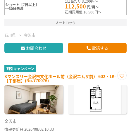
1日当たり 3,200円～
ショート【7日以上】
112,500
円/月～
～30日未満
初期費用他 16,500円～
オートロック
石川県
金沢市
お問合わせ
電話する
割引キャンペーン
Kマンスリー金沢市文化ホール前（金沢エムザ前） 602・1K-
【中部屋】(No.770076)
お気
に入
り登
録
金沢市
情報更新日 2026/08/02 10:33