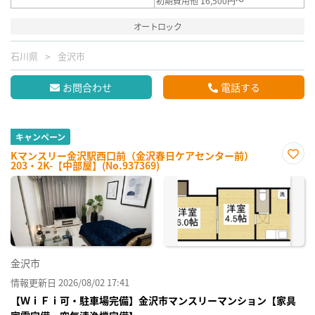
初期費用他 16,500円～
オートロック
石川県
金沢市
お問合わせ
電話する
キャンペーン
Kマンスリー金沢駅西口前（金沢春日ケアセンター前）
203・2K-【中部屋】(No.937369)
お気
に入
り登
録
金沢市
情報更新日 2026/08/02 17:41
【ＷｉＦｉ可・駐車場完備】金沢市マンスリーマンション【家具