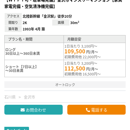
家電完備・空気清浄機完備】
アクセス
北陸新幹線「金沢駅」徒歩20分
間取り
2K
面積
30m²
築年数
1993年 4月 築
プラン名・期間
月額目安
1日当たり 3,100円～
ロング
109,500
円/月～
30日以上～360日未満
初期費用他 22,000円～
1日当たり 3,200円～
ショート【7日以上】
112,500
円/月～
～30日未満
初期費用他 16,500円～
オートロック
石川県
金沢市
お問合わせ
電話する