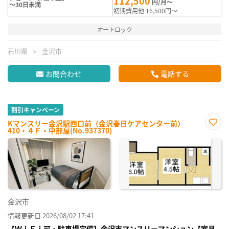
112,500
円/月～
～30日未満
初期費用他 16,500円～
オートロック
石川県
金沢市
お問合わせ
電話する
割引キャンペーン
Kマンスリー金沢駅西口前（金沢春日ケアセンター前）
410・４Ｆ・中部屋(No.937370)
お気
に入
り登
録
金沢市
情報更新日 2026/08/02 17:41
【ＷｉＦｉ可・駐車場完備】金沢市マンスリーマンション【家具