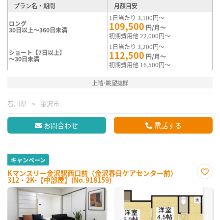
プラン名・期間
月額目安
1日当たり 3,100円～
ロング
109,500
円/月～
30日以上～360日未満
初期費用他 22,000円～
1日当たり 3,200円～
ショート【7日以上】
112,500
円/月～
～30日未満
初期費用他 16,500円～
上階･眺望抜群
石川県
金沢市
お問合わせ
電話する
キャンペーン
Kマンスリー金沢駅西口前（金沢春日ケアセンター前）
312・2K-【中部屋】(No.918159)
お気
に入
り登
録