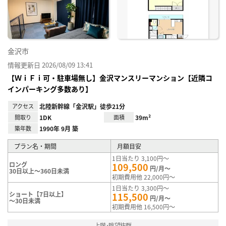
録
金沢市
情報更新日 2026/08/09 13:41
【ＷｉＦｉ可・駐車場無し】金沢マンスリーマンション【近隣コ
インパーキング多数あり】
アクセス
北陸新幹線「金沢駅」徒歩21分
間取り
1DK
面積
39m²
築年数
1990年 9月 築
プラン名・期間
月額目安
1日当たり 3,100円～
ロング
109,500
円/月～
30日以上～360日未満
初期費用他 22,000円～
1日当たり 3,300円～
ショート【7日以上】
115,500
円/月～
～30日未満
初期費用他 16,500円～
上階･眺望抜群