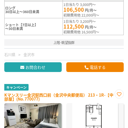
1日当たり 3,000円～
ロング
106,500
円/月～
30日以上～360日未満
初期費用他 22,000円～
1日当たり 3,200円～
ショート【7日以上】
112,500
円/月～
～30日未満
初期費用他 16,500円～
上階･眺望抜群
石川県
金沢市
お問合わせ
電話する
キャンペーン
Kマンスリー金沢駅西口前（金沢中央郵便局） 213・1R-【中
部屋】(No.770077)
お気
に入
り登
録