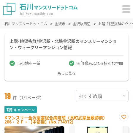
石川マンスリードットコム
金沢市
金沢駅周辺
上階･眺望抜群のウィ
上階･眺望抜群/金沢駅・北鉄金沢駅のマンスリーマンショ
ン・ウィークリーマンション情報
市街地を一望
開放感あふれる特別な空間
もっと見る
19
件（1/1ページ）
割引キャンペーン
Kマンスリー金沢聖霊総合病院前（長町武家屋敷跡前）
206・２Ｆ・【中部屋】(No.774972)
お気
に入
り登