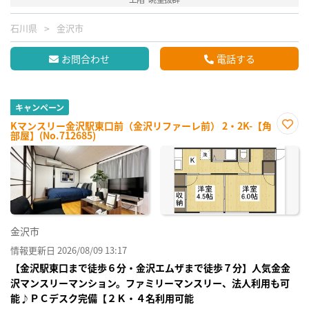
石川県
金沢市
お問合わせ
電話する
キャンペーン
Kマンスリー金沢駅東口前（金沢リファーレ前） 2・2K-【角
部屋】(No.712685)
お気
に入
り登
録
金沢市
情報更新日 2026/08/09 13:17
【金沢駅東口まで徒歩６分・金沢エムザまで徒歩７分】人気金金
沢マンスリーマンション。ファミリーマンスリー、法人利用も可
能♪ＰＣデスク完備【２Ｋ・４名利用可能