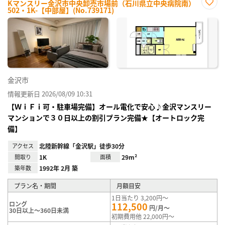
Kマンスリー金沢市中央卸売市場前（石川県立中央病院南）
502・1K-【中部屋】(No.739171)
お気
に入
り登
録
金沢市
情報更新日 2026/08/09 10:31
【ＷｉＦｉ可・駐車場完備】オール電化で安心♪金沢マンスリー
マンションで３０日以上の割引プラン完備★【オートロック完
備】
アクセス
北陸新幹線「金沢駅」徒歩30分
間取り
1K
面積
29m²
築年数
1992年 2月 築
プラン名・期間
月額目安
1日当たり 3,200円～
ロング
112,500
円/月～
30日以上～360日未満
初期費用他 22,000円～