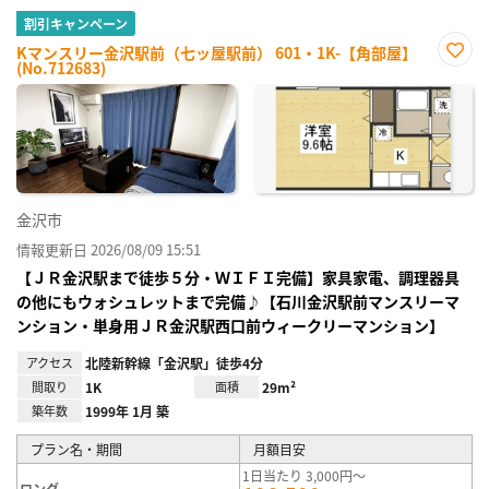
割引キャンペーン
Kマンスリー金沢駅前（七ッ屋駅前） 601・1K-【角部屋】
(No.712683)
お気
に入
り登
録
金沢市
情報更新日 2026/08/09 15:51
【ＪＲ金沢駅まで徒歩５分・ＷＩＦＩ完備】家具家電、調理器具
の他にもウォシュレットまで完備♪【石川金沢駅前マンスリーマ
ンション・単身用ＪＲ金沢駅西口前ウィークリーマンション】
アクセス
北陸新幹線「金沢駅」徒歩4分
間取り
1K
面積
29m²
築年数
1999年 1月 築
プラン名・期間
月額目安
1日当たり 3,000円～
ロング