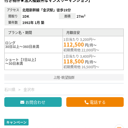
アクセス
北陸新幹線「金沢駅」徒歩19分
間取り
1DK
面積
27m²
築年数
1992年 1月 築
プラン名・期間
月額目安
1日当たり 3,200円～
ロング
112,500
円/月～
30日以上～360日未満
初期費用他 22,000円～
1日当たり 3,400円～
ショート【7日以上】
118,500
円/月～
～30日未満
初期費用他 16,500円～
上階･眺望抜群
石川県
金沢市
お問合わせ
電話する
キャンペーン