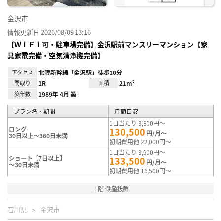
金沢市
情報更新日 2026/08/09 13:16
【ＷｉＦｉ可・駐車場完備】金沢駅前マンスリーマンション【家
具家電完備・空気清浄機完備】
アクセス
北陸新幹線「金沢駅」徒歩10分
間取り
1R
面積
21m²
築年数
1989年 4月 築
プラン名・期間
月額目安
1日当たり 3,800円～
ロング
130,500
円/月～
30日以上～360日未満
初期費用他 22,000円～
1日当たり 3,900円～
ショート【7日以上】
133,500
円/月～
～30日未満
初期費用他 16,500円～
上階･眺望抜群
石川県
金沢市