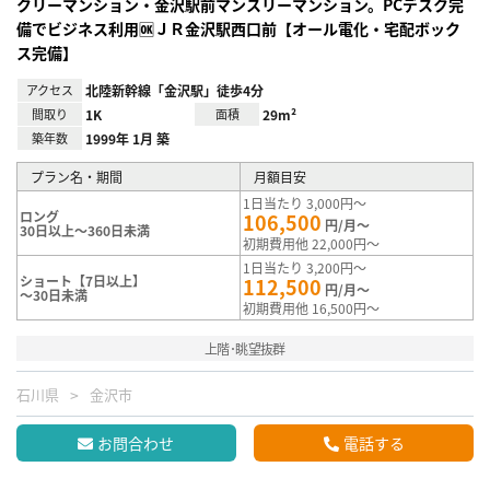
クリーマンション・金沢駅前マンスリーマンション。PCデスク完
備でビジネス利用🆗ＪＲ金沢駅西口前【オール電化・宅配ボック
ス完備】
アクセス
北陸新幹線「金沢駅」徒歩4分
間取り
1K
面積
29m²
築年数
1999年 1月 築
プラン名・期間
月額目安
1日当たり 3,000円～
ロング
106,500
円/月～
30日以上～360日未満
初期費用他 22,000円～
1日当たり 3,200円～
ショート【7日以上】
112,500
円/月～
～30日未満
初期費用他 16,500円～
上階･眺望抜群
石川県
金沢市
お問合わせ
電話する