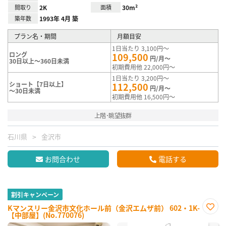
間取り
2K
面積
30m²
築年数
1993年 4月 築
プラン名・期間
月額目安
1日当たり 3,100円～
ロング
109,500
円/月～
30日以上～360日未満
初期費用他 22,000円～
1日当たり 3,200円～
ショート【7日以上】
112,500
円/月～
～30日未満
初期費用他 16,500円～
上階･眺望抜群
石川県
金沢市
お問合わせ
電話する
割引キャンペーン
Kマンスリー金沢市文化ホール前（金沢エムザ前） 602・1K-
【中部屋】(No.770076)
お気
に入