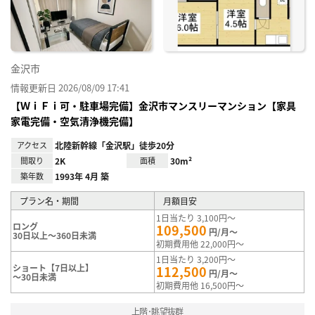
録
金沢市
情報更新日 2026/08/09 17:41
【ＷｉＦｉ可・駐車場完備】金沢市マンスリーマンション【家具
家電完備・空気清浄機完備】
アクセス
北陸新幹線「金沢駅」徒歩20分
間取り
2K
面積
30m²
築年数
1993年 4月 築
プラン名・期間
月額目安
1日当たり 3,100円～
ロング
109,500
円/月～
30日以上～360日未満
初期費用他 22,000円～
1日当たり 3,200円～
ショート【7日以上】
112,500
円/月～
～30日未満
初期費用他 16,500円～
上階･眺望抜群