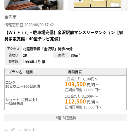
金沢市
情報更新日 2026/08/09 17:42
【ＷｉＦｉ可・駐車場完備】金沢駅前マンスリーマンション【家
具家電完備・40型テレビ完備】
アクセス
北陸新幹線「金沢駅」徒歩20分
間取り
2K
面積
30m²
築年数
1993年 4月 築
プラン名・期間
月額目安
1日当たり 3,100円～
ロング
109,500
円/月～
30日以上～360日未満
初期費用他 22,000円～
1日当たり 3,200円～
ショート【7日以上】
112,500
円/月～
～30日未満
初期費用他 16,500円～
上階･眺望抜群
石川県
金沢市