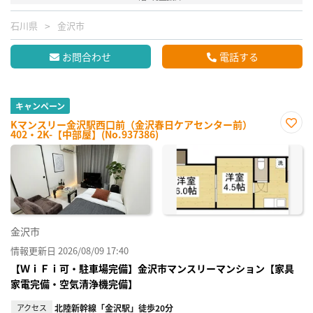
石川県
金沢市
お問合わせ
電話する
キャンペーン
Kマンスリー金沢駅西口前（金沢春日ケアセンター前）
402・2K-【中部屋】(No.937386)
お気
に入
り登
録
金沢市
情報更新日 2026/08/09 17:40
【ＷｉＦｉ可・駐車場完備】金沢市マンスリーマンション【家具
家電完備・空気清浄機完備】
アクセス
北陸新幹線「金沢駅」徒歩20分