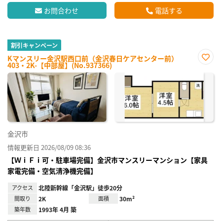
お問合わせ
電話する
割引キャンペーン
Kマンスリー金沢駅西口前（金沢春日ケアセンター前）
403・2K-【中部屋】(No.937366)
お気
に入
り登
録
金沢市
情報更新日 2026/08/09 08:36
【ＷｉＦｉ可・駐車場完備】金沢市マンスリーマンション【家具
家電完備・空気清浄機完備】
アクセス
北陸新幹線「金沢駅」徒歩20分
間取り
2K
面積
30m²
築年数
1993年 4月 築