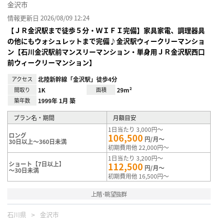
金沢市
情報更新日 2026/08/09 12:24
【ＪＲ金沢駅まで徒歩５分・ＷＩＦＩ完備】家具家電、調理器具
の他にもウォシュレットまで完備♪金沢駅ウィークリーマンショ
ン【石川金沢駅前マンスリーマンション・単身用ＪＲ金沢駅西口
前ウィークリーマンション】
アクセス
北陸新幹線「金沢駅」徒歩4分
間取り
1K
面積
29m²
築年数
1999年 1月 築
プラン名・期間
月額目安
1日当たり 3,000円～
ロング
106,500
円/月～
30日以上～360日未満
初期費用他 22,000円～
1日当たり 3,200円～
ショート【7日以上】
112,500
円/月～
～30日未満
初期費用他 16,500円～
上階･眺望抜群
石川県
金沢市