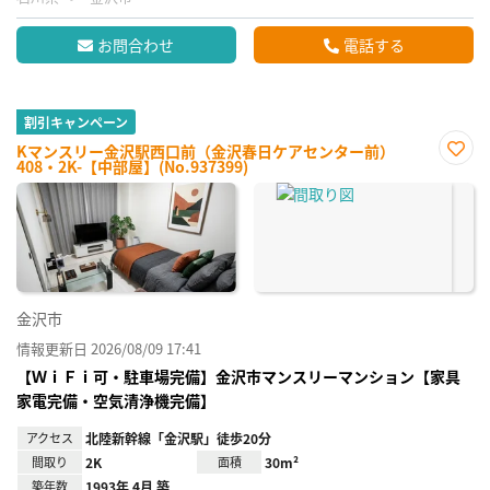
お問合わせ
電話する
割引キャンペーン
Kマンスリー金沢駅西口前（金沢春日ケアセンター前）
408・2K-【中部屋】(No.937399)
お気
に入
り登
録
金沢市
情報更新日 2026/08/09 17:41
【ＷｉＦｉ可・駐車場完備】金沢市マンスリーマンション【家具
家電完備・空気清浄機完備】
アクセス
北陸新幹線「金沢駅」徒歩20分
間取り
2K
面積
30m²
築年数
1993年 4月 築