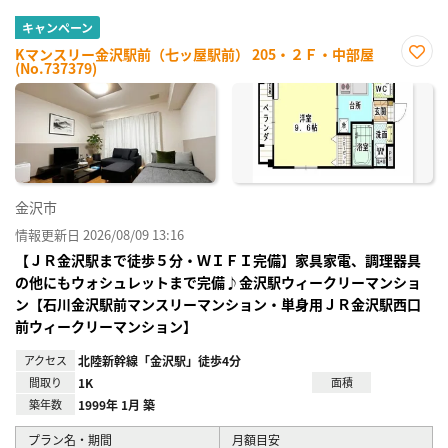
キャンペーン
Kマンスリー金沢駅前（七ッ屋駅前） 205・２Ｆ・中部屋
(No.737379)
お気
に入
り登
録
金沢市
情報更新日 2026/08/09 13:16
【ＪＲ金沢駅まで徒歩５分・ＷＩＦＩ完備】家具家電、調理器具
の他にもウォシュレットまで完備♪金沢駅ウィークリーマンショ
ン【石川金沢駅前マンスリーマンション・単身用ＪＲ金沢駅西口
前ウィークリーマンション】
アクセス
北陸新幹線「金沢駅」徒歩4分
間取り
1K
面積
築年数
1999年 1月 築
プラン名・期間
月額目安