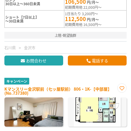
106,500
円/月～
30日以上～360日未満
初期費用他 22,000円～
1日当たり 3,200円～
ショート【7日以上】
112,500
円/月～
～30日未満
初期費用他 16,500円～
上階･眺望抜群
石川県
金沢市
お問合わせ
電話する
キャンペーン
Kマンスリー金沢駅前（七ッ屋駅前） 806・1K-【中部屋】
(No.737380)
お気
に入
り登
録