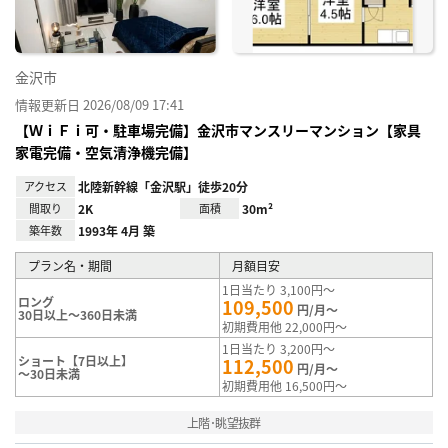
金沢市
情報更新日 2026/08/09 17:41
【ＷｉＦｉ可・駐車場完備】金沢市マンスリーマンション【家具
家電完備・空気清浄機完備】
アクセス
北陸新幹線「金沢駅」徒歩20分
間取り
2K
面積
30m²
築年数
1993年 4月 築
プラン名・期間
月額目安
1日当たり 3,100円～
ロング
109,500
円/月～
30日以上～360日未満
初期費用他 22,000円～
1日当たり 3,200円～
ショート【7日以上】
112,500
円/月～
～30日未満
初期費用他 16,500円～
上階･眺望抜群