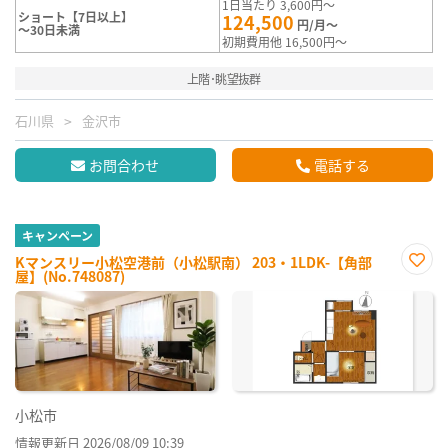
1日当たり 3,600円～
ショート【7日以上】
124,500
円/月～
～30日未満
初期費用他 16,500円～
上階･眺望抜群
石川県
金沢市
お問合わせ
電話する
キャンペーン
Kマンスリー小松空港前（小松駅南） 203・1LDK-【角部
屋】(No.748087)
お気
に入
り登
録
小松市
情報更新日 2026/08/09 10:39