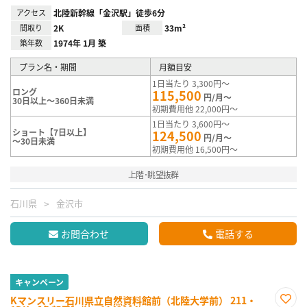
アクセス
北陸新幹線「金沢駅」徒歩6分
間取り
2K
面積
33m²
築年数
1974年 1月 築
プラン名・期間
月額目安
1日当たり 3,300円～
ロング
115,500
円/月～
30日以上～360日未満
初期費用他 22,000円～
1日当たり 3,600円～
ショート【7日以上】
124,500
円/月～
～30日未満
初期費用他 16,500円～
上階･眺望抜群
石川県
金沢市
お問合わせ
電話する
キャンペーン
Kマンスリー石川県立自然資料館前（北陸大学前） 211・