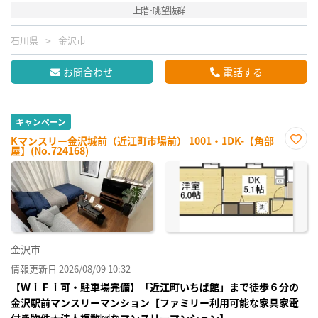
上階･眺望抜群
石川県
金沢市
お問合わせ
電話する
キャンペーン
Kマンスリー金沢城前（近江町市場前） 1001・1DK-【角部
屋】(No.724168)
お気
に入
り登
録
金沢市
情報更新日 2026/08/09 10:32
【ＷｉＦｉ可・駐車場完備】「近江町いちば館」まで徒歩６分の
金沢駅前マンスリーマンション【ファミリー利用可能な家具家電
付き物件★法人複数🆗なマンスリーマンション】