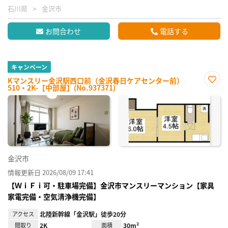
石川県
金沢市
お問合わせ
電話する
キャンペーン
Kマンスリー金沢駅西口前（金沢春日ケアセンター前）
510・2K-【中部屋】(No.937371)
お気
に入
り登
録
金沢市
情報更新日 2026/08/09 17:41
【ＷｉＦｉ可・駐車場完備】金沢市マンスリーマンション【家具
家電完備・空気清浄機完備】
アクセス
北陸新幹線「金沢駅」徒歩20分
間取り
2K
面積
30m²