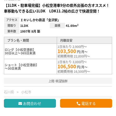
【1LDK・駐車場完備】小松空港車9分の県外出張の方オススメ！
車移動もできる広い1LDK LDK11.2帖の広さで快適空間！
アクセス
ＩＲいしかわ鉄道「金沢駅」
間取り
1LDK
面積
41.69m²
築年数
1997年 8月 築
プラン名・期間
月額目安
1日当たり 2,900円～
ロング【小松空港前】
103,500
円/月～
30日以上～365日未満
初期費用他 22,000円～
1日当たり 3,000円～
ショート【小松空港前】
106,500
円/月～
～30日未満
初期費用他 16,500円～
上階･眺望抜群
石川県
小松市
お問合わせ
電話する