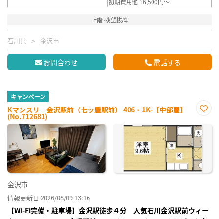
初期費用他 16,500円～
上階･眺望抜群
石川県
金沢市
お問合わせ
電話する
キャンペーン
Kマンスリー金沢駅前（七ッ屋駅前） 406・1K-【中部屋】
(No.712681)
お気
に入
り登
録
金沢市
情報更新日 2026/08/09 13:16
【Wi-Fi完備・駐車場】金沢駅徒歩４分 人気石川金沢駅前ウィー