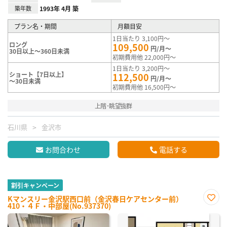
築年数
1993年 4月 築
プラン名・期間
月額目安
1日当たり 3,100円～
ロング
109,500
円/月～
30日以上～360日未満
初期費用他 22,000円～
1日当たり 3,200円～
ショート【7日以上】
112,500
円/月～
～30日未満
初期費用他 16,500円～
上階･眺望抜群
石川県
金沢市
お問合わせ
電話する
割引キャンペーン
Kマンスリー金沢駅西口前（金沢春日ケアセンター前）
410・４Ｆ・中部屋(No.937370)
お気
に入
り登