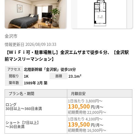
り登
録
金沢市
情報更新日 2026/08/09 10:33
【ＷｉＦｉ可・駐車場無し】金沢エムザまで徒歩６分、【金沢駅
前マンスリーマンション】
アクセス
北陸新幹線「金沢駅」徒歩19分
間取り
1K
面積
23.1m²
築年数
1989年 2月 築
プラン名・期間
月額目安
1日当たり 3,800円～
ロング
130,500
円/月～
30日以上～360日未満
初期費用他 22,000円～
1日当たり 4,100円～
ショート【7日以上】
139,500
円/月～
～30日未満
初期費用他 16,500円～