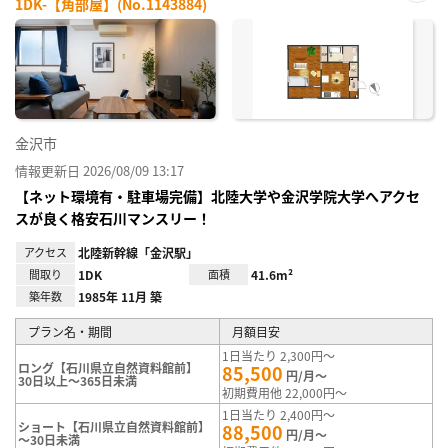
1DK-【角部屋】(No.1143884)
お気
に入
り登
録
金沢市
情報更新日 2026/08/09 13:17
【ネット環境有・駐車場完備】北陸大学や金沢学院大学へアクセ
スが良く格安石川マンスリー！
アクセス
北陸新幹線「金沢駅」
間取り
1DK
面積
41.6m²
築年数
1985年 11月 築
プラン名・期間
月額目安
1日当たり 2,300円～
ロング【石川県立自然資料館前】
85,500
円/月～
30日以上～365日未満
初期費用他 22,000円～
1日当たり 2,400円～
ショート【石川県立自然資料館前】
88,500
円/月～
～30日未満