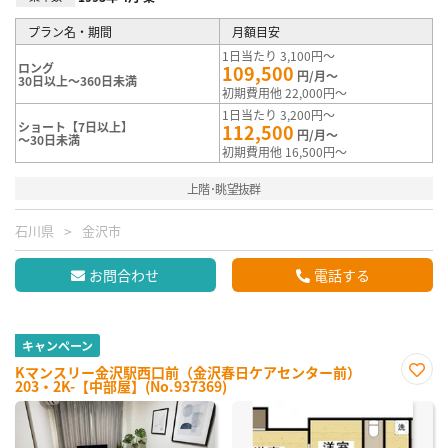
プラン名・期間
月額目安
1日当たり 3,100円～
ロング
109,500
円/月～
30日以上～360日未満
初期費用他 22,000円～
1日当たり 3,200円～
ショート【7日以上】
112,500
円/月～
～30日未満
初期費用他 16,500円～
上階･眺望抜群
石川県
金沢市
お問合わせ
電話する
キャンペーン
Kマンスリー金沢駅西口前（金沢春日ケアセンター前）
203・2K-【中部屋】(No.937369)
お気
に入
り登
録