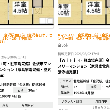
リー金沢駅西口前（金沢春日ケアセ
Kマンスリー金沢駅西口前（金沢
 510・2K-【中部屋】
ンター前） 410・４Ｆ・中部屋(No.
71)
金沢市
情報更新日 2026/08/02 17:41
26/08/02 17:41
【ＷｉＦｉ可・駐車場完備】金
ｉ可・駐車場完備】金沢市マン
スリーマンション【家具家電完
ンション【家具家電完備・空気
清浄機完備】
備】
北陸新幹線「金沢駅」徒歩
アクセス
北陸新幹線「金沢駅」徒歩20分
2K
30m
間取り
面積
2K
30m²
面積
1993年 4月 築
築年数
1993年 4月 築
プラン名・期間
月額目安
・期間
月額目安
1日当たり 3,