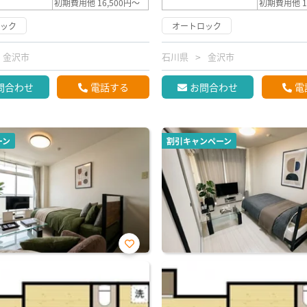
初期費用他 16,500円～
初期費用他 1
ロック
オートロック
金沢市
石川県
金沢市
問合わせ
電話する
お問合わせ
電
ーン
割引キャンペーン
お気
に入
り登
録