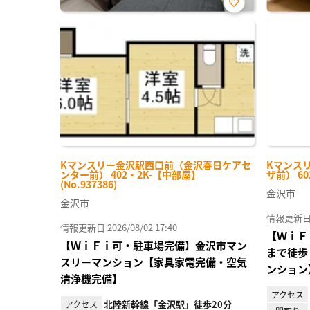
お気
に入
り登
録
Kマンスリー金沢駅西口前（金沢春日ケアセ
Kマンス
ンター前） 402・2K-【中部屋】
ザ前） 60
(No.937386)
金沢市
金沢市
情報更新日 20
情報更新日 2026/08/02 17:40
【ＷｉＦ
【ＷｉＦｉ可・駐車場完備】金沢市マン
まで徒歩
スリーマンション【家具家電完備・空気
ンション
清浄機完備】
アクセス
北陸新幹線「金沢駅」徒歩20分
アクセス