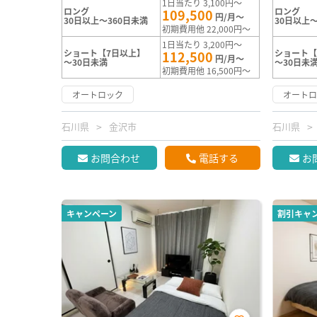
1日当たり 3,100円～
ロング
ロング
109,500
円/月～
30日以上～360日未満
30日以上～
初期費用他 22,000円～
1日当たり 3,200円～
ショート【7日以上】
ショート【
112,500
円/月～
～30日未満
～30日未
初期費用他 16,500円～
オートロック
オート
石川県
金沢市
石川県
お問合わせ
電話する
お
キャンペーン
割引キャ