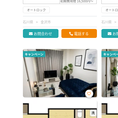
初期費用他 16,500円～
オートロック
オート
石川県
金沢市
石川県
お問合わせ
電話する
お
キャンペーン
キャンペ
お気
に入
り登
録