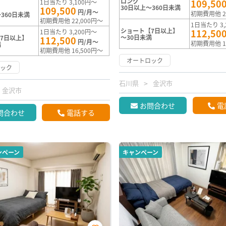
ロング
109,50
1日当たり 3,100円～
30日以上～360日未満
109,500
円/月～
初期費用他 2
360日未満
初期費用他 22,000円～
1日当たり 3,
ショート【7日以上】
112,50
1日当たり 3,200円～
～30日未満
7日以上】
112,500
円/月～
初期費用他 1
満
初期費用他 16,500円～
オートロック
ロック
石川県
金沢市
金沢市
お問合わせ
電
問合わせ
電話する
ンペーン
キャンペーン