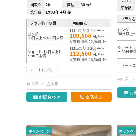
間取り
2K
30m²
間取り
面積
築年数
1993年 4月 築
築年数
プラン名
プラン名・期間
月額目安
ロング
1日当たり 3,100円～
30日以上～
ロング
109,500
円/月～
30日以上～360日未満
初期費用他 22,000円～
ショート【
1日当たり 3,200円～
～30日未
ショート【7日以上】
112,500
円/月～
～30日未満
初期費用他 16,500円～
オート
オートロック
石川県
石川県
金沢市
お
お問合わせ
電話する
キャンペーン
キャンペ