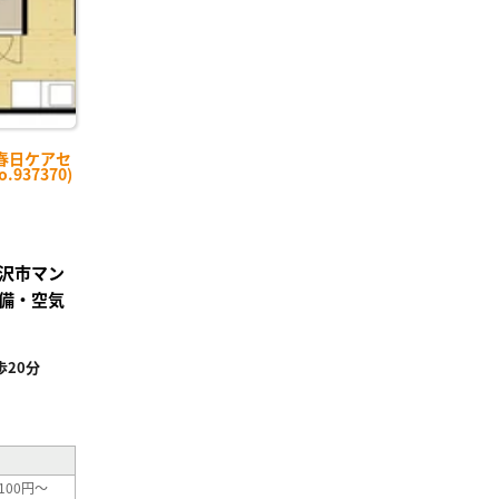
春日ケアセ
937370)
沢市マン
備・空気
20分
²
100円～