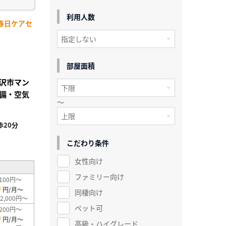
利用人数
春日ケアセ
部屋面積
沢市マン
備・空気
～
20分
²
こだわり条件
女性向け
ファミリー向け
100円～
0
円/月～
同棲向け
2,000円～
ペット可
200円～
0
円/月～
高級・ハイグレード