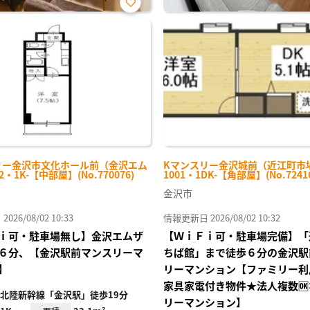
お気
に入
り登
録
リー金沢市文化ホール前（金沢エム
Kマンスリー金沢城前（近江町市
2・1K-【中部屋】(No.770076)
1001・1DK-【角部屋】(No.72416
金沢市
26/08/02 10:33
情報更新日 2026/08/02 10:32
ｉ可・駐車場無し】金沢エムザ
【ＷｉＦｉ可・駐車場完備】「
６分、【金沢駅前マンスリーマ
ちば館」まで徒歩６分の金沢駅
】
リーマンション【ファミリー利
家具家電付き物件★法人複数
北陸新幹線「金沢駅」徒歩19分
リーマンション】