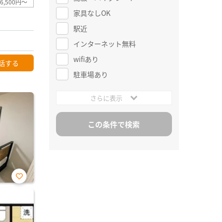
6,500円～
家具なしOK
駅近
インターネット無料
wifiあり
話する
駐車場あり
さらに表示
お気
に入
り登
録