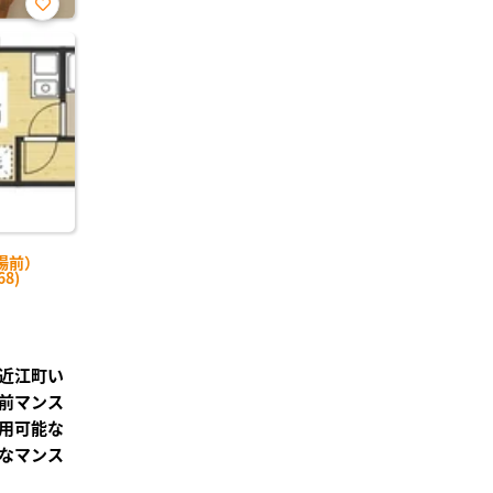
お気
に入
り登
録
場前）
8)
近江町い
前マンス
用可能な
なマンス