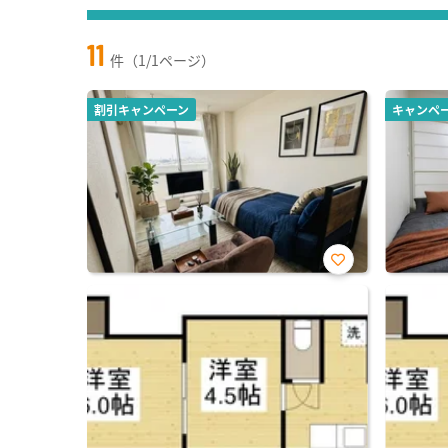
11
件（1/1ページ）
割引キャンペーン
キャンペ
お気
に入
り登
録