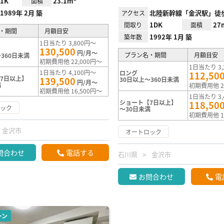
1K
23.1m²
面積
1989年 2月 築
北陸新幹線「金沢駅」徒歩
アクセス
1DK
27
間取り
面積
・期間
月額目安
1992年 1月 築
築年数
1日当たり 3,800円～
130,500
円/月～
プラン名・期間
月額目安
360日未満
初期費用他 22,000円～
1日当たり 3,
1日当たり 4,100円～
ロング
112,50
7日以上】
139,500
30日以上～360日未満
円/月～
満
初期費用他 2
初期費用他 16,500円～
1日当たり 3,
ショート【7日以上】
118,50
ロック
～30日未満
初期費用他 1
金沢市
オートロック
問合わせ
電話する
石川県
金沢市
お問合わせ
電
ーン