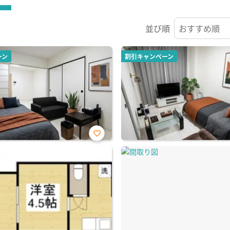
並び順
ーン
割引キャンペーン
お気
に入
り登
録