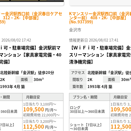
リー金沢駅西口前（金沢春日ケアセ
Kマンスリー金沢駅西口前（金沢
 312・2K-【中部屋】
ンター前） 408・2K-【中部屋】
59)
(No.937399)
金沢市
26/08/02 17:42
情報更新日 2026/08/02 17:41
ｉ可・駐車場完備】金沢駅前マ
【ＷｉＦｉ可・駐車場完備】金
マンション【家具家電完備・40
スリーマンション【家具家電完
完備】
清浄機完備】
北陸新幹線「金沢駅」徒歩20分
北陸新幹線「金沢駅」徒歩
アクセス
2K
30m²
2K
30m
面積
間取り
面積
1993年 4月 築
1993年 4月 築
築年数
・期間
月額目安
プラン名・期間
月額目安
1日当たり 3,100円～
1日当たり 3,
ロング
109,500
109,50
円/月～
360日未満
30日以上～360日未満
初期費用他 22,000円～
初期費用他 2
1日当たり 3,200円～
1日当たり 3,
7日以上】
ショート【7日以上】
112,500
112,50
円/月～
満
～30日未満