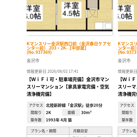
Kマンスリー金沢駅西口前（金沢春日ケアセ
Kマンス
ンター前） 203・2K-【中部屋】
ンター前）
(No.937369)
(No.9373
金沢市
金沢市
情報更新日 2026/08/02 17:41
情報更新日 20
【ＷｉＦｉ可・駐車場完備】金沢市マン
【ＷｉＦ
スリーマンション【家具家電完備・空気
スリーマ
清浄機完備】
清浄機完
北陸新幹線「金沢駅」徒歩20分
アクセス
アクセス
2K
30m²
間取り
面積
間取り
1993年 4月 築
築年数
築年数
プラン名・期間
月額目安
プラン名