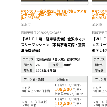
Kマンスリー金沢駅西口前（金沢春日ケアセ
Kマンス
ンター前） 403・2K-【中部屋】
ンター前）
(No.937366)
(No.9181
金沢市
金沢市
情報更新日 2026/08/02 08:36
情報更新日 20
【ＷｉＦｉ可・駐車場完備】金沢市マン
【ＷｉＦ
スリーマンション【家具家電完備・空気
ンスリー
清浄機完備】
型テレビ
北陸新幹線「金沢駅」徒歩20分
アクセス
アクセス
2K
30m²
間取り
面積
間取り
1993年 4月 築
築年数
築年数
プラン名・期間
月額目安
プラン名
1日当たり 3,100円～
ロング
ロング
109,500
円/月～
30日以上～360日未満
30日以上～
初期費用他 22,000円～
1日当たり 3,200円～
ショート【7日以上】
ショート【
112,500
円/月～
～30日未満
～30日未