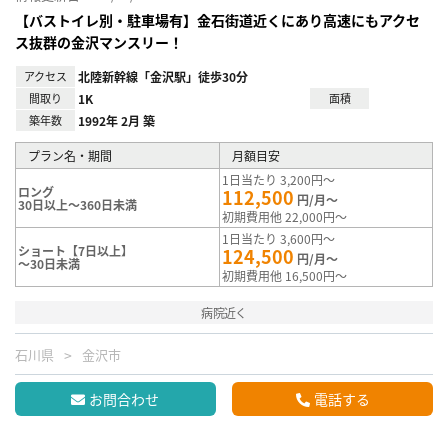
【バストイレ別・駐車場有】金石街道近くにあり高速にもアクセ
ス抜群の金沢マンスリー！
アクセス
北陸新幹線「金沢駅」徒歩30分
間取り
1K
面積
築年数
1992年 2月 築
プラン名・期間
月額目安
1日当たり 3,200円～
ロング
112,500
円/月～
30日以上～360日未満
初期費用他 22,000円～
1日当たり 3,600円～
ショート【7日以上】
124,500
円/月～
～30日未満
初期費用他 16,500円～
病院近く
石川県
金沢市
お問合わせ
電話する