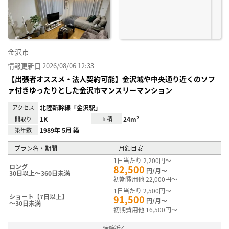
録
金沢市
情報更新日 2026/08/06 12:33
【出張者オススメ・法人契約可能】金沢城や中央通り近くのソフ
ァ付きゆったりとした金沢市マンスリーマンション
アクセス
北陸新幹線「金沢駅」
間取り
1K
面積
24m²
築年数
1989年 5月 築
プラン名・期間
月額目安
1日当たり 2,200円～
ロング
82,500
円/月～
30日以上～360日未満
初期費用他 22,000円～
1日当たり 2,500円～
ショート【7日以上】
91,500
円/月～
～30日未満
初期費用他 16,500円～
病院近く