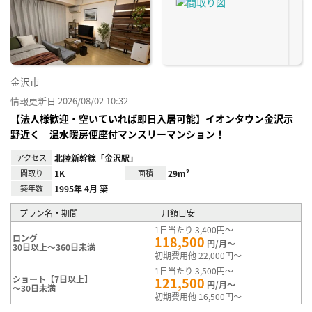
り登
録
金沢市
情報更新日 2026/08/02 10:32
【法人様歓迎・空いていれば即日入居可能】イオンタウン金沢示
野近く 温水暖房便座付マンスリーマンション！
アクセス
北陸新幹線「金沢駅」
間取り
1K
面積
29m²
築年数
1995年 4月 築
プラン名・期間
月額目安
1日当たり 3,400円～
ロング
118,500
円/月～
30日以上～360日未満
初期費用他 22,000円～
1日当たり 3,500円～
ショート【7日以上】
121,500
円/月～
～30日未満
初期費用他 16,500円～