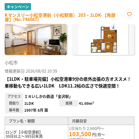
キャンペーン
Kマンスリー小松空港前（小松駅南） 203・1LDK-【角部
屋】(No.748087)
お気
に入
り登
録
小松市
情報更新日 2026/08/02 10:39
【1LDK・駐車場完備】小松空港車9分の県外出張の方オススメ！
車移動もできる広い1LDK LDK11.2帖の広さで快適空間！
アクセス
ＩＲいしかわ鉄道「金沢駅」
間取り
1LDK
面積
41.69m²
築年数
1997年 8月 築
プラン名・期間
月額目安
1日当たり 2,900円～
ロング【小松空港前】
103,500
円/月～
30日以上～365日未満