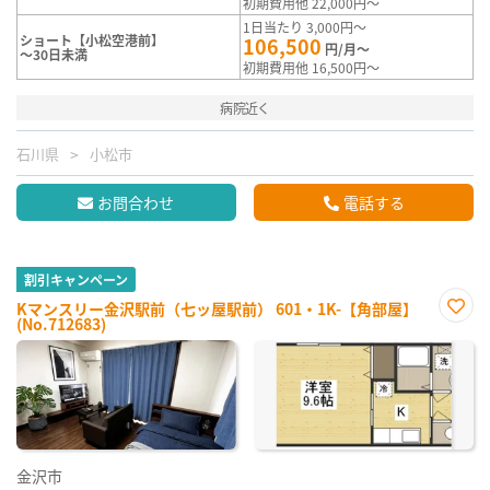
初期費用他 22,000円～
1日当たり 3,000円～
ショート【小松空港前】
106,500
円/月～
～30日未満
初期費用他 16,500円～
病院近く
石川県
小松市
お問合わせ
電話する
割引キャンペーン
Kマンスリー金沢駅前（七ッ屋駅前） 601・1K-【角部屋】
(No.712683)
お気
に入
り登
録
金沢市