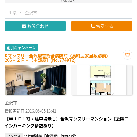
石川県
金沢市
お問合わせ
電話する
割引キャンペーン
Kマンスリー金沢聖霊総合病院前（長町武家屋敷跡前）
206・２Ｆ・【中部屋】(No.774972)
お気
に入
り登
録
金沢市
情報更新日 2026/08/05 13:41
【ＷｉＦｉ可・駐車場無し】金沢マンスリーマンション【近隣コ
インパーキング多数あり】
アクセス
北陸新幹線「金沢駅」徒歩21分