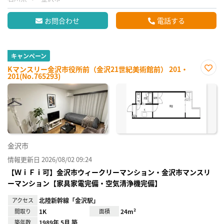
お問合わせ
電話する
キャンペーン
Kマンスリー金沢市役所前（金沢21世紀美術館前） 201・
201(No.765293)
お気
に入
り登
録
金沢市
情報更新日 2026/08/02 09:24
【ＷｉＦｉ可】金沢市ウィークリーマンション・金沢市マンスリ
ーマンション【家具家電完備・空気清浄機完備】
アクセス
北陸新幹線「金沢駅」
間取り
1K
面積
24m²
築年数
1989年 5月 築