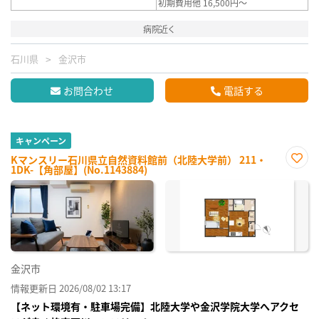
初期費用他 16,500円～
病院近く
石川県
金沢市
お問合わせ
電話する
キャンペーン
Kマンスリー石川県立自然資料館前（北陸大学前） 211・
1DK-【角部屋】(No.1143884)
お気
に入
り登
録
金沢市
情報更新日 2026/08/02 13:17
【ネット環境有・駐車場完備】北陸大学や金沢学院大学へアクセ