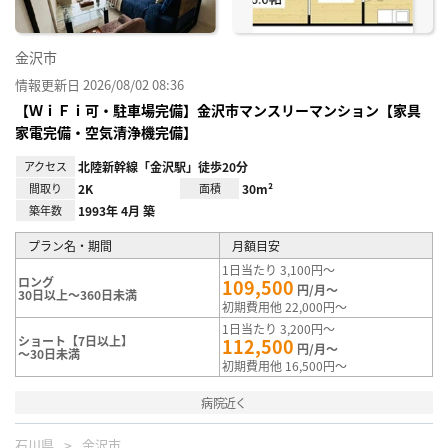
金沢市
情報更新日 2026/08/02 08:36
【ＷｉＦｉ可・駐車場完備】金沢市マンスリーマンション【家具
家電完備・空気清浄機完備】
アクセス
北陸新幹線「金沢駅」徒歩20分
間取り
2K
面積
30m²
築年数
1993年 4月 築
プラン名・期間
月額目安
1日当たり 3,100円～
ロング
109,500
円/月～
30日以上～360日未満
初期費用他 22,000円～
1日当たり 3,200円～
ショート【7日以上】
112,500
円/月～
～30日未満
初期費用他 16,500円～
病院近く
石川県
金沢市