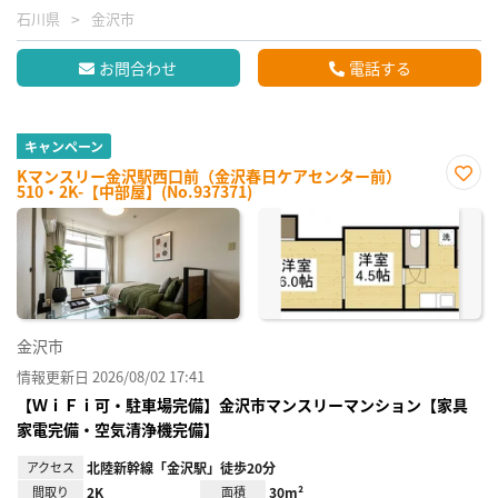
石川県
金沢市
お問合わせ
電話する
キャンペーン
Kマンスリー金沢駅西口前（金沢春日ケアセンター前）
510・2K-【中部屋】(No.937371)
お気
に入
り登
録
金沢市
情報更新日 2026/08/02 17:41
【ＷｉＦｉ可・駐車場完備】金沢市マンスリーマンション【家具
家電完備・空気清浄機完備】
アクセス
北陸新幹線「金沢駅」徒歩20分
間取り
2K
面積
30m²