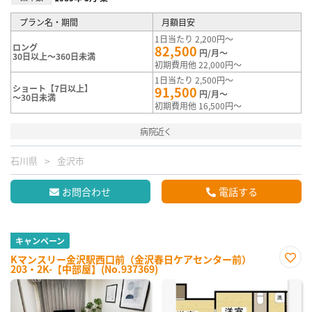
プラン名・期間
月額目安
1日当たり 2,200円～
ロング
82,500
円/月～
30日以上～360日未満
初期費用他 22,000円～
1日当たり 2,500円～
ショート【7日以上】
91,500
円/月～
～30日未満
初期費用他 16,500円～
病院近く
石川県
金沢市
お問合わせ
電話する
キャンペーン
Kマンスリー金沢駅西口前（金沢春日ケアセンター前）
203・2K-【中部屋】(No.937369)
お気
に入
り登
録