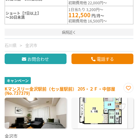
初期費用他 22,000円～
1日当たり 3,200円～
ショート【7日以上】
112,500
円/月～
～30日未満
初期費用他 16,500円～
病院近く
石川県
金沢市
お問合わせ
電話する
キャンペーン
Kマンスリー金沢駅前（七ッ屋駅前） 205・２Ｆ・中部屋
(No.737379)
お気
に入
り登
録
金沢市