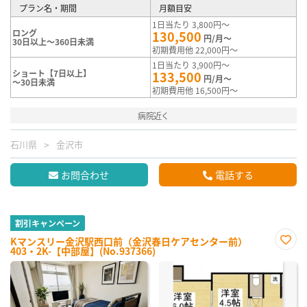
プラン名・期間
月額目安
1日当たり 3,800円～
ロング
130,500
円/月～
30日以上～360日未満
初期費用他 22,000円～
1日当たり 3,900円～
ショート【7日以上】
133,500
円/月～
～30日未満
初期費用他 16,500円～
病院近く
石川県
金沢市
お問合わせ
電話する
割引キャンペーン
Kマンスリー金沢駅西口前（金沢春日ケアセンター前）
403・2K-【中部屋】(No.937366)
お気
に入
り登
録