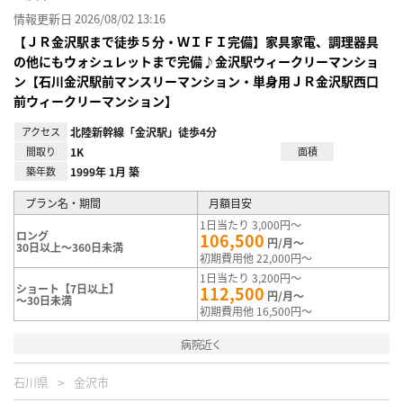
情報更新日 2026/08/02 13:16
【ＪＲ金沢駅まで徒歩５分・ＷＩＦＩ完備】家具家電、調理器具
の他にもウォシュレットまで完備♪金沢駅ウィークリーマンショ
ン【石川金沢駅前マンスリーマンション・単身用ＪＲ金沢駅西口
前ウィークリーマンション】
アクセス
北陸新幹線「金沢駅」徒歩4分
間取り
1K
面積
築年数
1999年 1月 築
プラン名・期間
月額目安
1日当たり 3,000円～
ロング
106,500
円/月～
30日以上～360日未満
初期費用他 22,000円～
1日当たり 3,200円～
ショート【7日以上】
112,500
円/月～
～30日未満
初期費用他 16,500円～
病院近く
石川県
金沢市