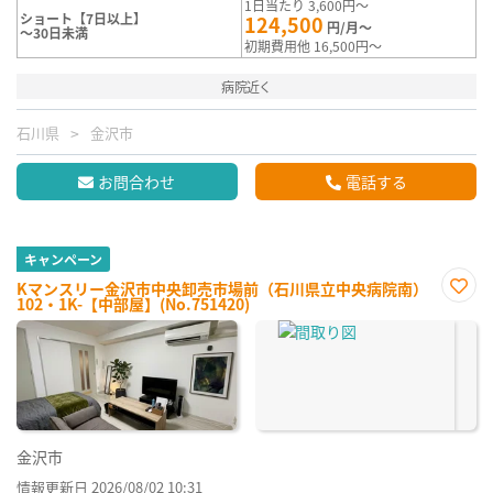
1日当たり 3,600円～
ショート【7日以上】
124,500
円/月～
～30日未満
初期費用他 16,500円～
病院近く
石川県
金沢市
お問合わせ
電話する
キャンペーン
Kマンスリー金沢市中央卸売市場前（石川県立中央病院南）
102・1K-【中部屋】(No.751420)
お気
に入
り登
録
金沢市
情報更新日 2026/08/02 10:31