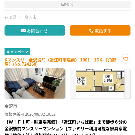
病院近く
石川県
金沢市
お問合わせ
電話する
キャンペーン
Kマンスリー金沢城前（近江町市場前） 1001・1DK-【角部
屋】(No.724168)
お気
に入
り登
録
金沢市
情報更新日 2026/08/02 10:32
【ＷｉＦｉ可・駐車場完備】「近江町いちば館」まで徒歩６分の
金沢駅前マンスリーマンション【ファミリー利用可能な家具家電
付き物件★法人複数🆗なマンスリーマンション】