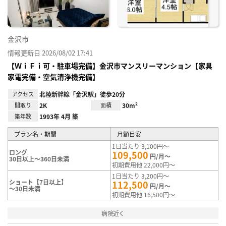
金沢市
情報更新日 2026/08/02 17:41
【ＷｉＦｉ可・駐車場完備】金沢市マンスリーマンション【家具
家電完備・空気清浄機完備】
アクセス
北陸新幹線「金沢駅」徒歩20分
間取り
2K
面積
30m²
築年数
1993年 4月 築
プラン名・期間
月額目安
1日当たり 3,100円～
ロング
109,500
円/月～
30日以上～360日未満
初期費用他 22,000円～
1日当たり 3,200円～
ショート【7日以上】
112,500
円/月～
～30日未満
初期費用他 16,500円～
病院近く