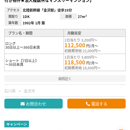
アクセス
北陸新幹線「金沢駅」徒歩19分
間取り
1DK
面積
27m²
築年数
1992年 1月 築
プラン名・期間
月額目安
1日当たり 3,200円～
ロング
112,500
円/月～
30日以上～360日未満
初期費用他 22,000円～
1日当たり 3,400円～
ショート【7日以上】
118,500
円/月～
～30日未満
初期費用他 16,500円～
病院近く
石川県
金沢市
お問合わせ
電話する
キャンペーン