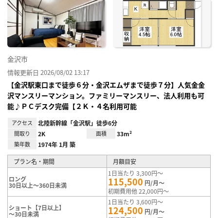
に入
り登
録
金沢市
情報更新日 2026/08/02 13:17
【金沢駅東口まで徒歩６分・金沢エムザまで徒歩７分】人気金金
沢マンスリーマンション。ファミリーマンスリー、法人利用も可
能♪ＰＣデスク完備【２Ｋ・４名利用可能
アクセス
北陸新幹線「金沢駅」徒歩6分
間取り
2K
面積
33m²
築年数
1974年 1月 築
プラン名・期間
月額目安
1日当たり 3,300円～
ロング
115,500
円/月～
30日以上～360日未満
初期費用他 22,000円～
1日当たり 3,600円～
ショート【7日以上】
124,500
円/月～
～30日未満