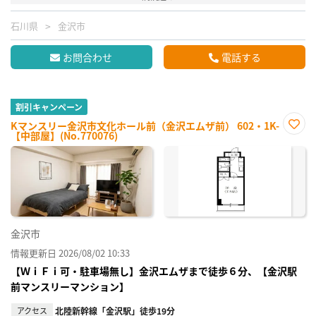
石川県
金沢市
お問合わせ
電話する
割引キャンペーン
Kマンスリー金沢市文化ホール前（金沢エムザ前） 602・1K-
【中部屋】(No.770076)
お気
に入
り登
録
金沢市
情報更新日 2026/08/02 10:33
【ＷｉＦｉ可・駐車場無し】金沢エムザまで徒歩６分、【金沢駅
前マンスリーマンション】
アクセス
北陸新幹線「金沢駅」徒歩19分