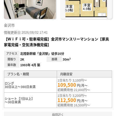
録
金沢市
情報更新日 2026/08/02 17:41
【ＷｉＦｉ可・駐車場完備】金沢市マンスリーマンション【家具
家電完備・空気清浄機完備】
アクセス
北陸新幹線「金沢駅」徒歩20分
間取り
2K
面積
30m²
築年数
1993年 4月 築
プラン名・期間
月額目安
1日当たり 3,100円～
ロング
109,500
円/月～
30日以上～360日未満
初期費用他 22,000円～
1日当たり 3,200円～
ショート【7日以上】
112,500
円/月～
～30日未満
初期費用他 16,500円～
病院近く