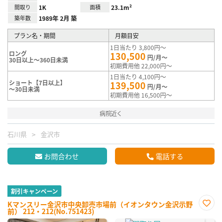
間取り
1K
面積
23.1m²
築年数
1989年 2月 築
プラン名・期間
月額目安
1日当たり 3,800円～
ロング
130,500
円/月～
30日以上～360日未満
初期費用他 22,000円～
1日当たり 4,100円～
ショート【7日以上】
139,500
円/月～
～30日未満
初期費用他 16,500円～
病院近く
石川県
金沢市
お問合わせ
電話する
割引キャンペーン
Kマンスリー金沢市中央卸売市場前（イオンタウン金沢示野
前） 212・212(No.751423)
お気
に入