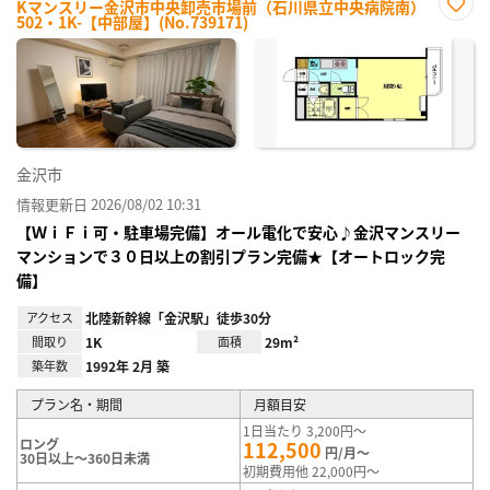
Kマンスリー金沢市中央卸売市場前（石川県立中央病院南）
502・1K-【中部屋】(No.739171)
お気
に入
り登
録
金沢市
情報更新日 2026/08/02 10:31
【ＷｉＦｉ可・駐車場完備】オール電化で安心♪金沢マンスリー
マンションで３０日以上の割引プラン完備★【オートロック完
備】
アクセス
北陸新幹線「金沢駅」徒歩30分
間取り
1K
面積
29m²
築年数
1992年 2月 築
プラン名・期間
月額目安
1日当たり 3,200円～
ロング
112,500
円/月～
30日以上～360日未満
初期費用他 22,000円～