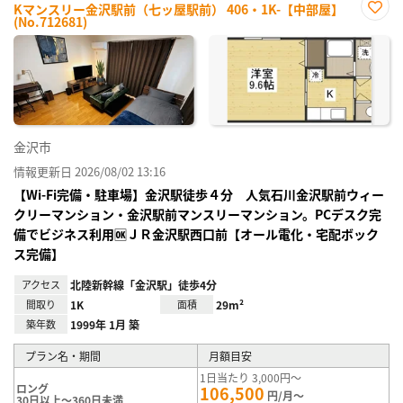
Kマンスリー金沢駅前（七ッ屋駅前） 406・1K-【中部屋】
(No.712681)
お気
に入
り登
録
金沢市
情報更新日 2026/08/02 13:16
【Wi-Fi完備・駐車場】金沢駅徒歩４分 人気石川金沢駅前ウィー
クリーマンション・金沢駅前マンスリーマンション。PCデスク完
備でビジネス利用🆗ＪＲ金沢駅西口前【オール電化・宅配ボック
ス完備】
アクセス
北陸新幹線「金沢駅」徒歩4分
間取り
1K
面積
29m²
築年数
1999年 1月 築
プラン名・期間
月額目安
1日当たり 3,000円～
ロング
106,500
円/月～
30日以上～360日未満