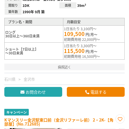
間取り
1DK
面積
39m²
築年数
1990年 9月 築
プラン名・期間
月額目安
1日当たり 3,100円～
ロング
109,500
円/月～
30日以上～360日未満
初期費用他 22,000円～
1日当たり 3,300円～
ショート【7日以上】
115,500
円/月～
～30日未満
初期費用他 16,500円～
病院近く
石川県
金沢市
お問合わせ
電話する
キャンペーン
Kマンスリー金沢駅東口前（金沢リファーレ前） 2・2K-【角
部屋】(No.712685)
お気