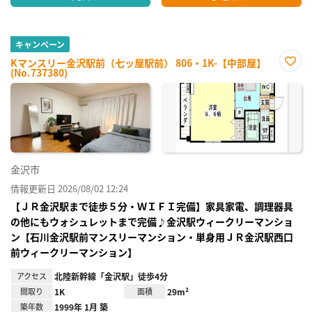
キャンペーン
Kマンスリー金沢駅前（七ッ屋駅前） 806・1K-【中部屋】
(No.737380)
お気
に入
り登
録
金沢市
情報更新日 2026/08/02 12:24
【ＪＲ金沢駅まで徒歩５分・ＷＩＦＩ完備】家具家電、調理器具
の他にもウォシュレットまで完備♪金沢駅ウィークリーマンショ
ン【石川金沢駅前マンスリーマンション・単身用ＪＲ金沢駅西口
前ウィークリーマンション】
アクセス
北陸新幹線「金沢駅」徒歩4分
間取り
1K
面積
29m²
築年数
1999年 1月 築