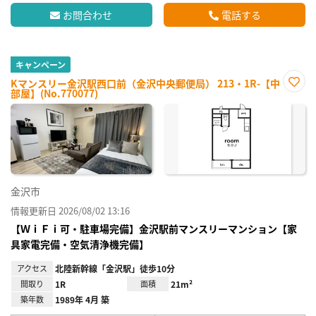
お問合わせ
電話する
キャンペーン
Kマンスリー金沢駅西口前（金沢中央郵便局） 213・1R-【中
部屋】(No.770077)
お気
に入
り登
録
金沢市
情報更新日 2026/08/02 13:16
【ＷｉＦｉ可・駐車場完備】金沢駅前マンスリーマンション【家
具家電完備・空気清浄機完備】
アクセス
北陸新幹線「金沢駅」徒歩10分
間取り
1R
面積
21m²
築年数
1989年 4月 築