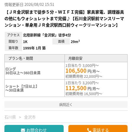
情報更新日 2026/08/02 15:51
【ＪＲ金沢駅まで徒歩５分・ＷＩＦＩ完備】家具家電、調理器具
の他にもウォシュレットまで完備♪【石川金沢駅前マンスリーマ
ンション・単身用ＪＲ金沢駅西口前ウィークリーマンション】
アクセス
北陸新幹線「金沢駅」徒歩4分
間取り
1K
面積
29m²
築年数
1999年 1月 築
プラン名・期間
月額目安
1日当たり 3,000円～
ロング
106,500
円/月～
30日以上～360日未満
初期費用他 22,000円～
1日当たり 3,200円～
ショート【7日以上】
112,500
円/月～
～30日未満
初期費用他 16,500円～
病院近く
石川県
金沢市
お問合わせ
電話する