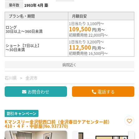
築年数
1993年 4月 築
プラン名・期間
月額目安
1日当たり 3,100円～
ロング
109,500
円/月～
30日以上～360日未満
初期費用他 22,000円～
1日当たり 3,200円～
ショート【7日以上】
112,500
円/月～
～30日未満
初期費用他 16,500円～
病院近く
石川県
金沢市
お問合わせ
電話する
割引キャンペーン
Kマンスリー金沢駅西口前（金沢春日ケアセンター前）
410・４Ｆ・中部屋(No.937370)
お気
に入
り登