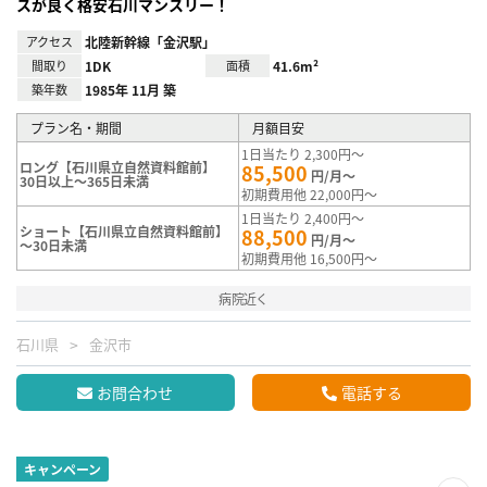
スが良く格安石川マンスリー！
アクセス
北陸新幹線「金沢駅」
間取り
1DK
面積
41.6m²
築年数
1985年 11月 築
プラン名・期間
月額目安
1日当たり 2,300円～
ロング【石川県立自然資料館前】
85,500
円/月～
30日以上～365日未満
初期費用他 22,000円～
1日当たり 2,400円～
ショート【石川県立自然資料館前】
88,500
円/月～
～30日未満
初期費用他 16,500円～
病院近く
石川県
金沢市
お問合わせ
電話する
キャンペーン