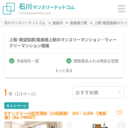
石川マンスリードットコム
能美市
能美根上駅
上階･眺望抜群のウィ
上階･眺望抜群/能美根上駅のマンスリーマンション・ウィー
クリーマンション情報
市街地を一望
開放感あふれる特別な空間
もっと見る
1
件（1/1ページ）
キャンペーン
Kマンスリー小松空港前（小松駅南） 203・1LDK-【角部
屋】(No.748087)
お気
に入
り登