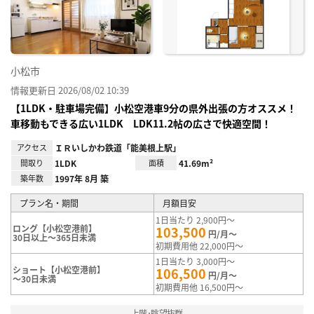
録
小松市
情報更新日 2026/08/02 10:39
【1LDK・駐車場完備】小松空港車9分の県外出張の方オススメ！
車移動もできる広い1LDK LDK11.2帖の広さで快適空間！
アクセス
ＩＲいしかわ鉄道「能美根上駅」
間取り
1LDK
面積
41.69m²
築年数
1997年 8月 築
プラン名・期間
月額目安
1日当たり 2,900円～
ロング【小松空港前】
103,500
円/月～
30日以上～365日未満
初期費用他 22,000円～
1日当たり 3,000円～
ショート【小松空港前】
106,500
円/月～
～30日未満
初期費用他 16,500円～
上階･眺望抜群