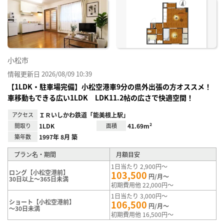
に入
り登
録
小松市
情報更新日 2026/08/09 10:39
【1LDK・駐車場完備】小松空港車9分の県外出張の方オススメ！
車移動もできる広い1LDK LDK11.2帖の広さで快適空間！
アクセス
ＩＲいしかわ鉄道「能美根上駅」
間取り
1LDK
面積
41.69m²
築年数
1997年 8月 築
プラン名・期間
月額目安
1日当たり 2,900円～
ロング【小松空港前】
103,500
円/月～
30日以上～365日未満
初期費用他 22,000円～
1日当たり 3,000円～
ショート【小松空港前】
106,500
円/月～
～30日未満
初期費用他 16,500円～