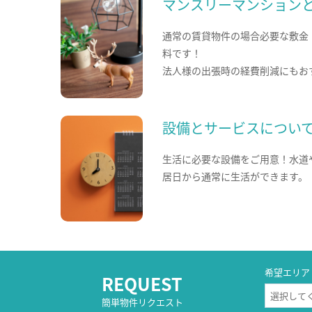
マンスリーマンション
通常の賃貸物件の場合必要な敷金
料です！
法人様の出張時の経費削減にもお
設備とサービスについ
生活に必要な設備をご用意！水道
居日から通常に生活ができます。
希望エリア
REQUEST
簡単物件リクエスト