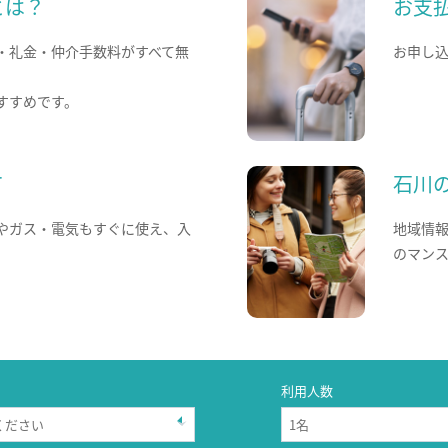
とは？
お支
・礼金・仲介手数料がすべて無
お申し
すすめです。
て
石川
やガス・電気もすぐに使え、入
地域情
のマン
利用人数